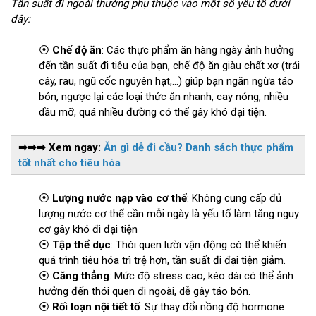
Tần suất đi ngoài thường phụ thuộc vào một số yếu tố dưới
đây:
⦿
Chế độ ăn
: Các thực phẩm ăn hàng ngày ảnh hưởng
đến tần suất đi tiêu của bạn, chế độ ăn giàu chất xơ (trái
cây, rau, ngũ cốc nguyên hạt,...) giúp bạn ngăn ngừa táo
bón, ngược lại các loại thức ăn nhanh, cay nóng, nhiều
dầu mỡ, quá nhiều đường có thể gây khó đại tiện.
➡➡➡ Xem ngay:
Ăn gì dễ đi cầu? Danh sách thực phẩm
tốt nhất cho tiêu hóa
⦿
Lượng nước nạp vào cơ thể
: Không cung cấp đủ
lượng nước cơ thể cần mỗi ngày là yếu tố làm tăng nguy
cơ gây khó đi đại tiện
⦿
Tập thể dục
: Thói quen lười vận động có thể khiến
quá trình tiêu hóa trì trệ hơn, tần suất đi đại tiện giảm.
⦿
Căng thẳng
: Mức độ stress cao, kéo dài có thể ảnh
hưởng đến thói quen đi ngoài, dễ gây táo bón.
⦿
Rối loạn nội tiết tố
: Sự thay đổi nồng độ hormone