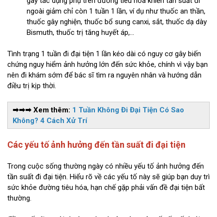
gây tác dụng phụ trên đường tiêu hóa khiến tần suất đi
ngoài giảm chỉ còn 1 tuần 1 lần, ví dụ như thuốc an thần,
thuốc gây nghiện, thuốc bổ sung canxi, sắt, thuốc dạ dày
Bismuth, thuốc trị tăng huyết áp,...
Tình trạng 1 tuần đi đại tiện 1 lần kéo dài có nguy cơ gây biến
chứng nguy hiểm ảnh hưởng lớn đến sức khỏe, chính vì vậy bạn
nên đi khám sớm để bác sĩ tìm ra nguyên nhân và hướng dẫn
điều trị kịp thời.
➡➡➡ Xem thêm:
1 Tuần Không Đi Đại Tiện Có Sao
Không? 4 Cách Xử Trí
Các yếu tố ảnh hưởng đến tần suất đi đại tiện
Trong cuộc sống thường ngày có nhiều yếu tố ảnh hưởng đến
tần suất đi đại tiện. Hiểu rõ về các yếu tố này sẽ giúp bạn duy trì
sức khỏe đường tiêu hóa, hạn chế gặp phải vấn đề đại tiện bất
thường.