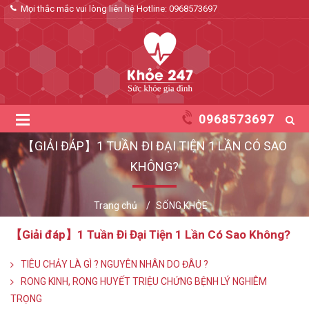
Mọi thắc mắc vui lòng liên hệ Hotline:
0968573697
0968573697
【GIẢI ĐÁP】1 TUẦN ĐI ĐẠI TIỆN 1 LẦN CÓ SAO
KHÔNG?
Trang chủ
SỐNG KHỎE
【Giải đáp】1 Tuần Đi Đại Tiện 1 Lần Có Sao Không?
TIÊU CHẢY LÀ GÌ ? NGUYÊN NHÂN DO ĐÂU ?
RONG KINH, RONG HUYẾT TRIỆU CHỨNG BỆNH LÝ NGHIÊM
TRỌNG