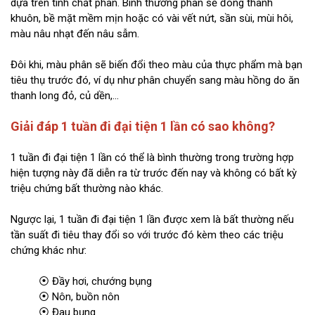
dựa trên tính chất phân. Bình thường phân sẽ đóng thành
khuôn, bề mặt mềm mịn hoặc có vài vết nứt, sần sùi, mùi hôi,
màu nâu nhạt đến nâu sẫm.
Đôi khi, màu phân sẽ biến đổi theo màu của thực phẩm mà bạn
tiêu thụ trước đó, ví dụ như phân chuyển sang màu hồng do ăn
thanh long đỏ, củ dền,...
Giải đáp 1 tuần đi đại tiện 1 lần có sao không?
1 tuần đi đại tiện 1 lần có thể là bình thường trong trường hợp
hiện tượng này đã diễn ra từ trước đến nay và không có bất kỳ
triệu chứng bất thường nào khác.
Ngược lại, 1 tuần đi đại tiện 1 lần được xem là bất thường nếu
tần suất đi tiêu thay đổi so với trước đó kèm theo các triệu
chứng khác như:
⦿ Đầy hơi, chướng bụng
⦿ Nôn, buồn nôn
⦿ Đau bụng