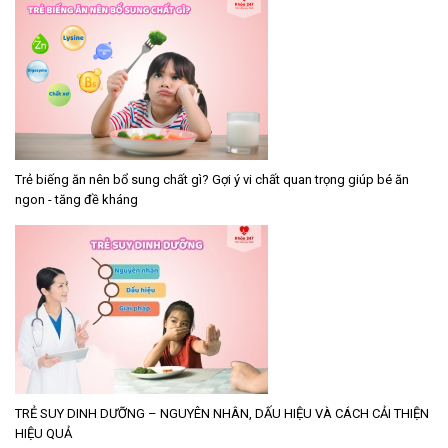
Trẻ biếng ăn nên bổ sung chất gì? Gợi ý vi chất quan trọng giúp bé ăn
ngon - tăng đề kháng
TRẺ SUY DINH DƯỠNG – NGUYÊN NHÂN, DẤU HIỆU VÀ CÁCH CẢI THIỆN
HIỆU QUẢ