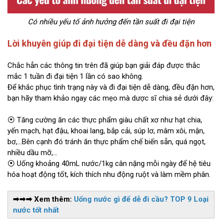
Có nhiều yếu tố ảnh hưởng đến tần suất đi đại tiện
Lời khuyên giúp đi đại tiện dễ dàng và đều đặn hơn
Chắc hẳn các thông tin trên đã giúp bạn giải đáp được thắc
mắc 1 tuần đi đại tiện 1 lần có sao không.
Để khắc phục tình trạng này và đi đại tiện dễ dàng, đều đặn hơn,
bạn hãy tham khảo ngay các mẹo mà dược sĩ chia sẻ dưới đây:
⦿ Tăng cường ăn các thực phẩm giàu chất xơ như hạt chia,
yến mạch, hạt đậu, khoai lang, bắp cải, súp lơ, mâm xôi, mận,
bơ,...Bên cạnh đó tránh ăn thực phẩm chế biến sẵn, quá ngọt,
nhiều dầu mỡ,...
⦿ Uống khoảng 40mL nước/1kg cân nặng mỗi ngày để hệ tiêu
hóa hoạt động tốt, kích thích nhu động ruột và làm mềm phân.
➡➡➡ Xem thêm:
Uống nước gì để dễ đi cầu? TOP 9 Loại
nước tốt nhất