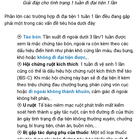
Giải đáp cho tình trạng 1 tuần đi đại tiện 1 lần
Phần lớn các trường hợp đi đại tiện 1 tuần 1 lần đều đang gặp
phải một trong các vấn đề tiêu hóa dưới đây:
⦿
Táo bón
: Tần suất đi ngoài dưới 3 lần/1 tuần được
xem là mắc chứng táo bón, ngoài ra còn kèm theo các
dấu hiệu điển hình như phân khô cứng lẫn máu, đau bụng,
khó hoặc
không đi đại tiện được
,...
⦿
Hội chứng ruột kích thích
: 1 tuần đi vệ sinh 1 lần
cũng có thể là dấu hiệu hội chứng ruột kích thích thể táo
(IBS-C). Khi mắc hội chứng này bạn sẽ đi đại tiện ít kèm
theo triệu chứng đau chướng bụng, phân cứng vón cục
hoặc
đi ngoài không thành khuôn
, cảm giác đi ngoài
không hết phân,...
⦿
U ruột
: Tế bào niêm mạc ruột phát triển mất kiểm
soát hình thành u gây tắc ruột, cản trở đường đi của thức
ăn gây tình trạng đi đại tiện không thường xuyên, chướng
bụng, bí trung tiện, chán ăn, buồn nôn,....
⦿
Bị gặp tác dụng phụ của thuốc
: Một số loại thuốc