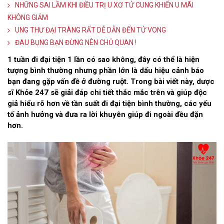
NHỮNG SAI LẦM KHI ĐIỀU TRỊ U XƠ TỬ CUNG KHIẾN U MÃI
KHÔNG GIẢM
UNG THƯ ĐẠI TRÀNG RẤT DỄ DẪN ĐẾN TỬ VONG
ĐAU BỤNG BẠN ĐỪNG NÊN CHỦ QUAN !
1 tuần đi đại tiện 1 lần có sao không, đây có thể là hiện
tượng bình thường nhưng phần lớn là dấu hiệu cảnh báo
bạn đang gặp vấn đề ở đường ruột. Trong bài viết này, dược
sĩ Khỏe 247 sẽ giải đáp chi tiết thắc mắc trên và giúp độc
giả hiểu rõ hơn về tần suất đi đại tiện bình thường, các yếu
tố ảnh hưởng và đưa ra lời khuyên giúp đi ngoài đều đặn
hơn.