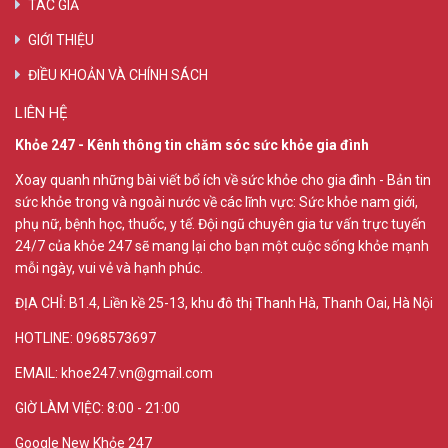
TÁC GIẢ
GIỚI THIỆU
ĐIỀU KHOẢN VÀ CHÍNH SÁCH
LIÊN HỆ
Khỏe 247 - Kênh thông tin chăm sóc sức khỏe gia đình
Xoay quanh những bài viết bổ ích về sức khỏe cho gia đình - Bản tin
sức khỏe trong và ngoài nước về các lĩnh vực: Sức khỏe nam giới,
phụ nữ, bệnh học, thuốc, y tế. Đội ngũ chuyên gia tư vấn trực tuyến
24/7 của khỏe 247 sẽ mang lại cho bạn một cuộc sống khỏe mạnh
mỗi ngày, vui vẻ và hạnh phúc.
ĐỊA CHỈ:
B1.4, Liền kề 25-13, khu đô thị Thanh Hà, Thanh Oai, Hà Nội
HOTLINE: 0968573697
EMAIL: khoe247.vn@gmail.com
GIỜ LÀM VIỆC: 8:00 - 21:00
Google New Khỏe 247