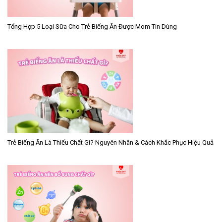
Tổng Hợp 5 Loại Sữa Cho Trẻ Biếng Ăn Được Mom Tin Dùng
Trẻ Biếng Ăn Là Thiếu Chất Gì? Nguyên Nhân & Cách Khắc Phục Hiệu Quả