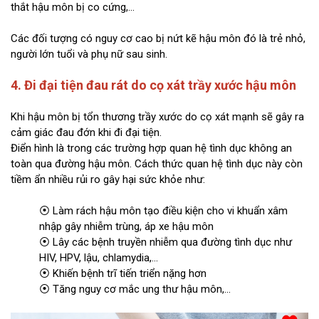
thắt hậu môn bị co cứng,...
Các đối tượng có nguy cơ cao bị nứt kẽ hậu môn đó là trẻ nhỏ,
người lớn tuổi và phụ nữ sau sinh.
4. Đi đại tiện đau rát do cọ xát trầy xước hậu môn
Khi hậu môn bị tổn thương trầy xước do cọ xát mạnh sẽ gây ra
cảm giác đau đớn khi đi đại tiện.
Điển hình là trong các trường hợp quan hệ tình dục không an
toàn qua đường hậu môn. Cách thức quan hệ tình dục này còn
tiềm ẩn nhiều rủi ro gây hại sức khỏe như:
⦿ Làm rách hậu môn tạo điều kiện cho vi khuẩn xâm
nhập gây nhiễm trùng, áp xe hậu môn
⦿ Lây các bệnh truyền nhiễm qua đường tình dục như
HIV, HPV, lậu, chlamydia,...
⦿ Khiến bệnh trĩ tiến triển nặng hơn
⦿ Tăng nguy cơ mắc ung thư hậu môn,...