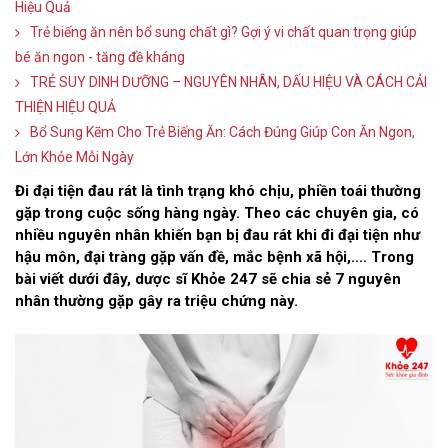
Hiệu Quả
Trẻ biếng ăn nên bổ sung chất gì? Gợi ý vi chất quan trọng giúp
bé ăn ngon - tăng đề kháng
TRẺ SUY DINH DƯỠNG – NGUYÊN NHÂN, DẤU HIỆU VÀ CÁCH CẢI
THIỆN HIỆU QUẢ
Bổ Sung Kẽm Cho Trẻ Biếng Ăn: Cách Đúng Giúp Con Ăn Ngon,
Lớn Khỏe Mỗi Ngày
Đi đại tiện đau rát là tình trạng khó chịu, phiền toái thường
gặp trong cuộc sống hàng ngày. Theo các chuyên gia, có
nhiều nguyên nhân khiến bạn bị đau rát khi đi đại tiện như
hậu môn, đại tràng gặp vấn đề, mắc bệnh xã hội,.... Trong
bài viết dưới đây, dược sĩ Khỏe 247 sẽ chia sẻ 7 nguyên
nhân thường gặp gây ra triệu chứng này.