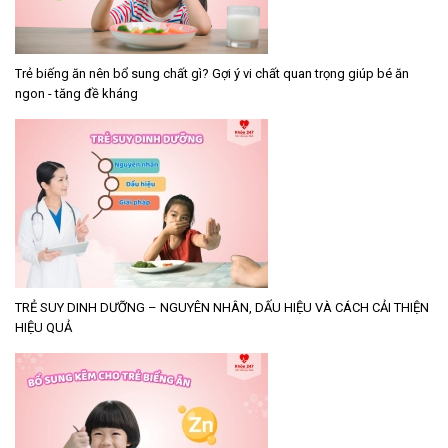
Trẻ biếng ăn nên bổ sung chất gì? Gợi ý vi chất quan trọng giúp bé ăn
ngon - tăng đề kháng
TRẺ SUY DINH DƯỠNG – NGUYÊN NHÂN, DẤU HIỆU VÀ CÁCH CẢI THIỆN
HIỆU QUẢ