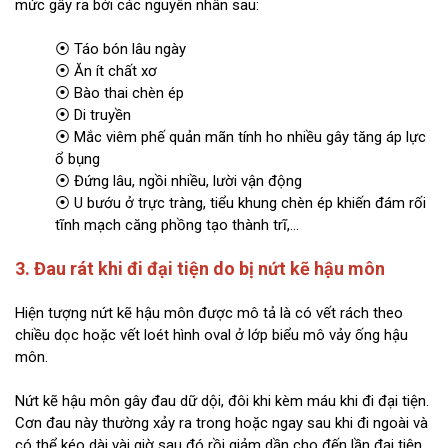
mức gây ra bởi các nguyên nhân sau:
⦿ Táo bón lâu ngày
⦿ Ăn ít chất xơ
⦿ Bào thai chèn ép
⦿ Di truyền
⦿ Mắc viêm phế quản mãn tính ho nhiều gây tăng áp lực
ổ bụng
⦿ Đứng lâu, ngồi nhiều, lười vận động
⦿ U bướu ở trực tràng, tiểu khung chèn ép khiến đám rối
tĩnh mạch căng phồng tạo thành trĩ,...
3. Đau rát khi đi đại tiện do bị nứt kẽ hậu môn
Hiện tượng nứt kẽ hậu môn được mô tả là có vết rách theo
chiều dọc hoặc vết loét hình oval ở lớp biểu mô vảy ống hậu
môn.
Nứt kẽ hậu môn gây đau dữ dội, đôi khi kèm máu khi đi đại tiện.
Cơn đau này thường xảy ra trong hoặc ngay sau khi đi ngoài và
có thể kéo dài vài giờ sau đó rồi giảm dần cho đến lần đại tiện