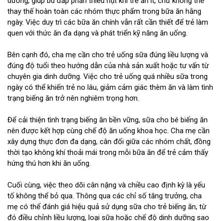
dưỡng, giúp bù đắp phần thiếu hụt khi trẻ ăn ít, chứ không thể
thay thế hoàn toàn các nhóm thực phẩm trong bữa ăn hằng
ngày. Việc duy trì các bữa ăn chính vẫn rất cần thiết để trẻ làm
quen với thức ăn đa dạng và phát triển kỹ năng ăn uống.
Bên cạnh đó, cha mẹ cần cho trẻ uống sữa đúng liều lượng và
đúng độ tuổi theo hướng dẫn của nhà sản xuất hoặc tư vấn từ
chuyên gia dinh dưỡng. Việc cho trẻ uống quá nhiều sữa trong
ngày có thể khiến trẻ no lâu, giảm cảm giác thèm ăn và làm tình
trạng biếng ăn trở nên nghiêm trọng hơn.
Để cải thiện tình trạng biếng ăn bền vững, sữa cho bé biếng ăn
nên được kết hợp cùng chế độ ăn uống khoa học. Cha mẹ cần
xây dựng thực đơn đa dạng, cân đối giữa các nhóm chất, đồng
thời tạo không khí thoải mái trong mỗi bữa ăn để trẻ cảm thấy
hứng thú hơn khi ăn uống.
Cuối cùng, việc theo dõi cân nặng và chiều cao định kỳ là yếu
tố không thể bỏ qua. Thông qua các chỉ số tăng trưởng, cha
mẹ có thể đánh giá hiệu quả sử dụng sữa cho trẻ biếng ăn, từ
đó điều chỉnh liều lượng, loại sữa hoặc chế độ dinh dưỡng sao