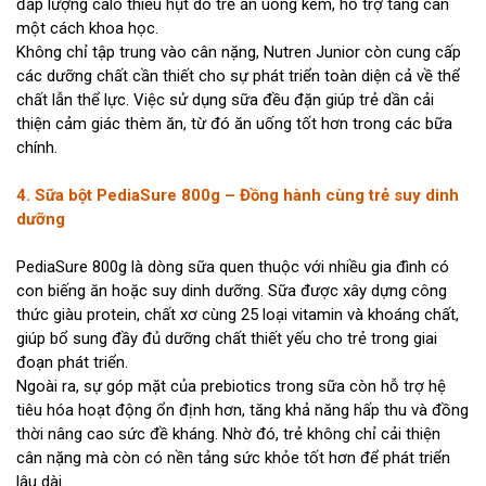
đắp lượng calo thiếu hụt do trẻ ăn uống kém, hỗ trợ tăng cân
một cách khoa học.
Không chỉ tập trung vào cân nặng, Nutren Junior còn cung cấp
các dưỡng chất cần thiết cho sự phát triển toàn diện cả về thể
chất lẫn thể lực. Việc sử dụng sữa đều đặn giúp trẻ dần cải
thiện cảm giác thèm ăn, từ đó ăn uống tốt hơn trong các bữa
chính.
4. Sữa bột PediaSure 800g – Đồng hành cùng trẻ suy dinh
dưỡng
PediaSure 800g là dòng sữa quen thuộc với nhiều gia đình có
con biếng ăn hoặc suy dinh dưỡng. Sữa được xây dựng công
thức giàu protein, chất xơ cùng 25 loại vitamin và khoáng chất,
giúp bổ sung đầy đủ dưỡng chất thiết yếu cho trẻ trong giai
đoạn phát triển.
Ngoài ra, sự góp mặt của prebiotics trong sữa còn hỗ trợ hệ
tiêu hóa hoạt động ổn định hơn, tăng khả năng hấp thu và đồng
thời nâng cao sức đề kháng. Nhờ đó, trẻ không chỉ cải thiện
cân nặng mà còn có nền tảng sức khỏe tốt hơn để phát triển
lâu dài.