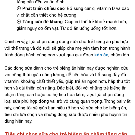
tăng cân đều và ổn định
⦿
Phát triển chiều cao
: Bổ sung canxi, vitamin D và các
vi chất cần thiết cho hệ xương
⦿
Tăng sức đề kháng
: Giúp cơ thể trẻ khoẻ mạnh hơn,
giảm nguy cơ ốm vặt. Từ đó ăn uống uống tốt hơn.
Chính vì vậy, lựa chọn đúng dòng sữa cho trẻ biếng ăn phù hợp
với thể trạng và độ tuổi sẽ giúp cha mẹ yên tâm hơn trong hành
trình đồng hành cùng con vượt qua giai đoạn
kén ăn
, chậm lớn.
Các dòng sữa dành cho trẻ biếng ăn hiện nay được nghiên cứu
với công thức giàu năng lượng, dễ tiêu hóa và bổ sung đầy đủ
vitamin, khoáng chất thiết yếu, giúp trẻ ăn ngon hơn, hấp thu tốt
hơn và cải thiện cân nặng. Đặc biệt, đối với những trẻ biếng ăn
chậm tăng cân hoặc có hệ tiêu hóa kém, việc lựa chọn đúng
loại sữa phù hợp đóng vai trò vô cùng quan trọng. Trong bài viết
này, chúng tôi sẽ giúp bạn hiểu rõ hơn về sữa cho bé biếng ăn,
tiêu chí lựa chọn và những dòng sữa được nhiều phụ huynh tin
dùng hiện nay.
Tiêu chí chọn sữa cho trẻ biếng ăn chậm tăng cân