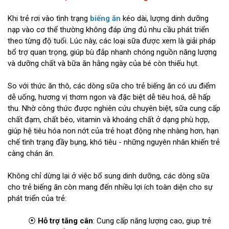
Khi trẻ rơi vào tình trạng
biếng ăn
kéo dài, lượng dinh dưỡng
nạp vào cơ thể thường không đáp ứng đủ nhu cầu phát triển
theo từng độ tuổi. Lúc này, các loại sữa được xem là giải pháp
bổ trợ quan trọng, giúp bù đắp nhanh chóng nguồn năng lượng
và dưỡng chất và bữa ăn hằng ngày của bé còn thiếu hụt.
So với thức ăn thô, các dòng sữa cho trẻ biếng ăn có ưu điểm
dễ uống, hương vị thơm ngon và đặc biệt dễ tiêu hoá, dễ hấp
thu. Nhờ công thức được nghiên cứu chuyên biệt, sữa cung cấp
chất đạm, chất béo, vitamin và khoáng chất ở dạng phù hợp,
giúp hệ tiêu hóa non nớt của trẻ hoạt động nhẹ nhàng hơn, hạn
chế tình trạng đầy bụng, khó tiêu - những nguyên nhân khiến trẻ
càng chán ăn.
Không chỉ dừng lại ở việc bổ sung dinh dưỡng, các dòng sữa
cho trẻ biếng ăn còn mang đến nhiều lợi ích toàn diện cho sự
phát triển của trẻ:
⦿
Hỗ trợ tăng cân
: Cung cấp năng lượng cao, giup trẻ