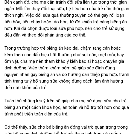
Bên cạnh đó, cha mẹ cần tránh đổi sữa liên tục trong thời gian
ngắn. Mỗi lần thay đổi loại sữa, hệ tiêu hóa của trẻ cần thời gian
thích nghi. Việc đổi sữa quá thường xuyên có thể gây rối loạn
tiêu hóa, tiêu chảy hoặc táo bón, từ đó khiến trẻ càng biếng ăn
hơn. Khi đã chọn được loại sữa phù hợp, nên cho trẻ sử dụng
đều đặn và theo dõi phản ứng của cơ thể.
Trong trường hợp trẻ biếng ăn kéo dài, chậm tăng cân hoặc
kèm theo các dấu hiệu bất thường như sụt cân, mệt mỏi, hay
ốm vặt, cha mẹ nên tham khảo ý kiến bác sĩ hoặc chuyên gia
dinh dưỡng. Việc thăm khám sớm sẽ giúp xác định đúng
nguyên nhân gây biếng ăn và có hướng can thiệp phù hợp, tránh
tình trạng tự ý bổ sung sữa không đúng cách làm ảnh hưởng
đến sức khỏe của trẻ.
Tuân thủ những lưu ý trên sẽ giúp cha mẹ sử dụng sữa cho trẻ
biếng ăn một cách khoa học, an toàn và hỗ trợ tốt hơn cho quá
trình phát triển toàn diện của trẻ.
Có thể thấy, sữa cho bé biếng ăn đóng vai trò quan trọng trong
việc bổ sung dinh dưỡng, hỗ trợ cải thiện tình trạng ăn uống