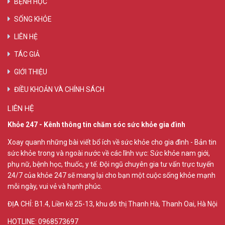
BỆNH HỌC
SỐNG KHỎE
LIÊN HỆ
TÁC GIẢ
GIỚI THIỆU
ĐIỀU KHOẢN VÀ CHÍNH SÁCH
LIÊN HỆ
Khỏe 247 - Kênh thông tin chăm sóc sức khỏe gia đình
Xoay quanh những bài viết bổ ích về sức khỏe cho gia đình - Bản tin
sức khỏe trong và ngoài nước về các lĩnh vực: Sức khỏe nam giới,
phụ nữ, bệnh học, thuốc, y tế. Đội ngũ chuyên gia tư vấn trực tuyến
24/7 của khỏe 247 sẽ mang lại cho bạn một cuộc sống khỏe mạnh
mỗi ngày, vui vẻ và hạnh phúc.
ĐỊA CHỈ:
B1.4, Liền kề 25-13, khu đô thị Thanh Hà, Thanh Oai, Hà Nội
HOTLINE: 0968573697