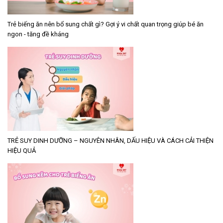
Trẻ biếng ăn nên bổ sung chất gì? Gợi ý vi chất quan trọng giúp bé ăn
ngon - tăng đề kháng
TRẺ SUY DINH DƯỠNG – NGUYÊN NHÂN, DẤU HIỆU VÀ CÁCH CẢI THIỆN
HIỆU QUẢ