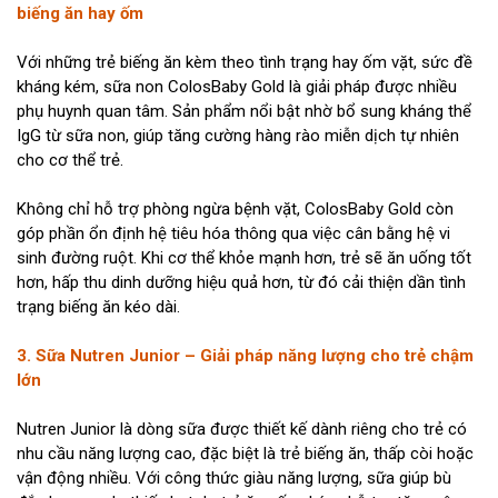
biếng ăn hay ốm
Với những trẻ biếng ăn kèm theo tình trạng hay ốm vặt, sức đề
kháng kém, sữa non ColosBaby Gold là giải pháp được nhiều
phụ huynh quan tâm. Sản phẩm nổi bật nhờ bổ sung kháng thể
IgG từ sữa non, giúp tăng cường hàng rào miễn dịch tự nhiên
cho cơ thể trẻ.
Không chỉ hỗ trợ phòng ngừa bệnh vặt, ColosBaby Gold còn
góp phần ổn định hệ tiêu hóa thông qua việc cân bằng hệ vi
sinh đường ruột. Khi cơ thể khỏe mạnh hơn, trẻ sẽ ăn uống tốt
hơn, hấp thu dinh dưỡng hiệu quả hơn, từ đó cải thiện dần tình
trạng biếng ăn kéo dài.
3. Sữa Nutren Junior – Giải pháp năng lượng cho trẻ chậm
lớn
Nutren Junior là dòng sữa được thiết kế dành riêng cho trẻ có
nhu cầu năng lượng cao, đặc biệt là trẻ biếng ăn, thấp còi hoặc
vận động nhiều. Với công thức giàu năng lượng, sữa giúp bù