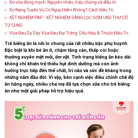
Xơ vữa động mạch: Nguyên nhân, triệu chứng và điều trị
Xơ Nang Tuyến Vú Có Nguy Hiểm Không? Cách Điều Trị
XÉT NGHIỆM PAP - XÉT NGHIỆM SÀNG LỌC SỚM UNG THƯ CỔ
TỬ CUNG
Vừa Đau Dạ Dày Vừa Đau Đại Tràng: Dấu Hiệu & Thuốc Điều Trị
Trẻ biếng ăn là nỗi lo chung của rất nhiều bậc phụ huynh.
Đặc biệt là khi bé ăn ít, chậm tăng cân, thấp còi hoặc
thường xuyên mệt mỏi, ốm vặt. Tình trạng biếng ăn kéo dài
không chỉ khiến trẻ thiếu hụt dinh dưỡng mà còn ảnh
hưởng trực tiếp đến thể chất, trí não và sức đề kháng trong
những năm đầu đời. Vì vậy, bên cạnh việc điều chỉnh chế độ
ăn hằng ngày, nhiều cha mẹ đã lựa chọn sữa cho trẻ biếng
ăn như một giải pháp hỗ trợ hiệu quả.