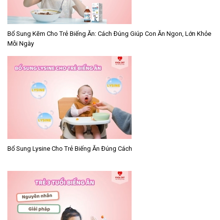
Bổ Sung Kẽm Cho Trẻ Biếng Ăn: Cách Đúng Giúp Con Ăn Ngon, Lớn Khỏe
Mỗi Ngày
Bổ Sung Lysine Cho Trẻ Biếng Ăn Đúng Cách