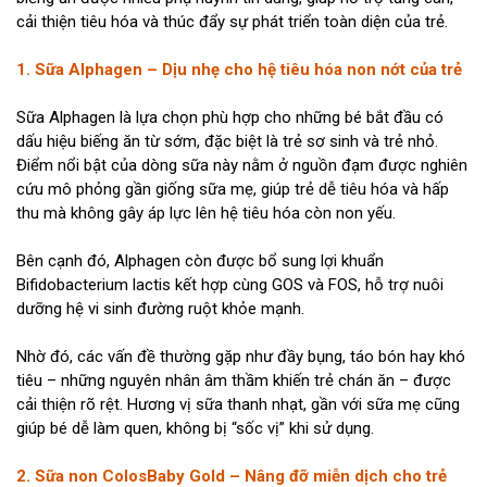
cải thiện tiêu hóa và thúc đẩy sự phát triển toàn diện của trẻ.
1. Sữa Alphagen – Dịu nhẹ cho hệ tiêu hóa non nớt của trẻ
Sữa Alphagen là lựa chọn phù hợp cho những bé bắt đầu có
dấu hiệu biếng ăn từ sớm, đặc biệt là trẻ sơ sinh và trẻ nhỏ.
Điểm nổi bật của dòng sữa này nằm ở nguồn đạm được nghiên
cứu mô phỏng gần giống sữa mẹ, giúp trẻ dễ tiêu hóa và hấp
thu mà không gây áp lực lên hệ tiêu hóa còn non yếu.
Bên cạnh đó, Alphagen còn được bổ sung lợi khuẩn
Bifidobacterium lactis kết hợp cùng GOS và FOS, hỗ trợ nuôi
dưỡng hệ vi sinh đường ruột khỏe mạnh.
Nhờ đó, các vấn đề thường gặp như đầy bụng, táo bón hay khó
tiêu – những nguyên nhân âm thầm khiến trẻ chán ăn – được
cải thiện rõ rệt. Hương vị sữa thanh nhạt, gần với sữa mẹ cũng
giúp bé dễ làm quen, không bị “sốc vị” khi sử dụng.
2. Sữa non ColosBaby Gold – Nâng đỡ miễn dịch cho trẻ