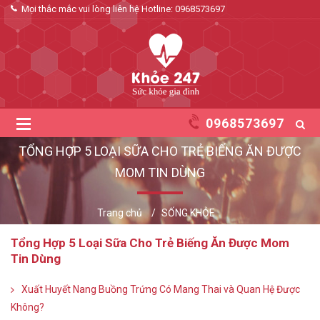
Mọi thắc mắc vui lòng liên hệ Hotline:
0968573697
0968573697
TỔNG HỢP 5 LOẠI SỮA CHO TRẺ BIẾNG ĂN ĐƯỢC
MOM TIN DÙNG
Trang chủ
SỐNG KHỎE
Tổng Hợp 5 Loại Sữa Cho Trẻ Biếng Ăn Được Mom
Tin Dùng
Xuất Huyết Nang Buồng Trứng Có Mang Thai và Quan Hệ Được
Không?