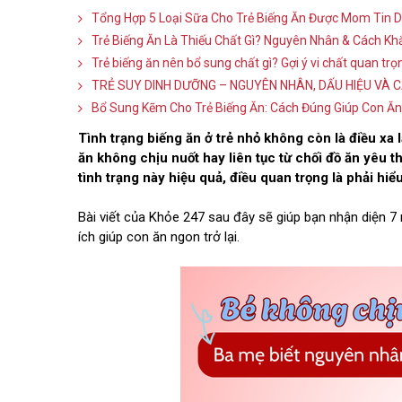
Tổng Hợp 5 Loại Sữa Cho Trẻ Biếng Ăn Được Mom Tin 
Trẻ Biếng Ăn Là Thiếu Chất Gì? Nguyên Nhân & Cách Kh
Trẻ biếng ăn nên bổ sung chất gì? Gợi ý vi chất quan tr
TRẺ SUY DINH DƯỠNG – NGUYÊN NHÂN, DẤU HIỆU VÀ C
Bổ Sung Kẽm Cho Trẻ Biếng Ăn: Cách Đúng Giúp Con Ăn
Tình trạng biếng ăn ở trẻ nhỏ không còn là điều xa 
ăn không chịu nuốt hay liên tục từ chối đồ ăn yêu th
tình trạng này hiệu quả, điều quan trọng là phải hiể
Bài viết của Khỏe 247 sau đây sẽ giúp bạn nhận diện 7 
ích giúp con ăn ngon trở lại.