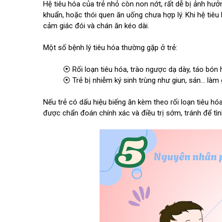
Hệ tiêu hóa của trẻ nhỏ còn non nớt, rất dễ bị ảnh h
khuẩn, hoặc thói quen ăn uống chưa hợp lý. Khi hệ tiê
cảm giác đói và chán ăn kéo dài.
Một số bệnh lý tiêu hóa thường gặp ở trẻ:
⦿ Rối loạn tiêu hóa, trào ngược dạ dày, táo bón h
⦿ Trẻ bị nhiễm ký sinh trùng như giun, sán... là
Nếu trẻ có dấu hiệu biếng ăn kèm theo rối loạn tiêu h
được chẩn đoán chính xác và điều trị sớm, tránh để tìn