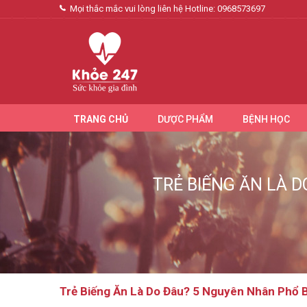
Mọi thắc mắc vui lòng liên hệ Hotline:
0968573697
TRANG CHỦ
DƯỢC PHẨM
BỆNH HỌC
TRẺ BIẾNG ĂN LÀ 
Trẻ Biếng Ăn Là Do Đâu? 5 Nguyên Nhân Phổ 