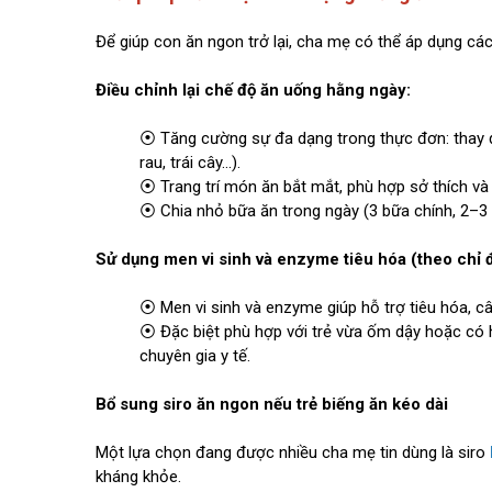
Để giúp con ăn ngon trở lại, cha mẹ có thể áp dụng các 
Điều chỉnh lại chế độ ăn uống hằng ngày:
⦿ Tăng cường sự đa dạng trong thực đơn: thay 
rau, trái cây...).
⦿ Trang trí món ăn bắt mắt, phù hợp sở thích và 
⦿ Chia nhỏ bữa ăn trong ngày (3 bữa chính, 2–3 
Sử dụng men vi sinh và enzyme tiêu hóa (theo chỉ đ
⦿ Men vi sinh và enzyme giúp hỗ trợ tiêu hóa, cân
⦿ Đặc biệt phù hợp với trẻ vừa ốm dậy hoặc có h
chuyên gia y tế.
Bổ sung siro ăn ngon nếu trẻ biếng ăn kéo dài
Một lựa chọn đang được nhiều cha mẹ tin dùng là siro
kháng khỏe.