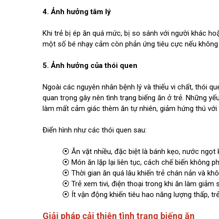
4. Ảnh hưởng tâm lý
Khi trẻ bị ép ăn quá mức, bị so sánh với người khác ho
một số bé nhạy cảm còn phản ứng tiêu cực nếu không 
5. Ảnh hưởng của thói quen
Ngoài các nguyên nhân bệnh lý và thiếu vi chất, thói 
quan trọng gây nên tình trạng biếng ăn ở trẻ. Những yếu
làm mất cảm giác thèm ăn tự nhiên, giảm hứng thú với 
Điển hình như các thói quen sau:
⦿ Ăn vặt nhiều, đặc biệt là bánh kẹo, nước ngọt 
⦿ Món ăn lặp lại liên tục, cách chế biến không p
⦿ Thời gian ăn quá lâu khiến trẻ chán nản và kh
⦿ Trẻ xem tivi, điện thoại trong khi ăn làm giảm 
⦿ Ít vận động khiến tiêu hao năng lượng thấp, trẻ
Giải pháp cải thiện tình trạng biếng ăn