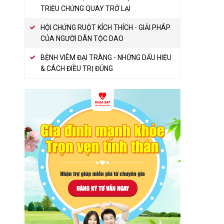
TRIỆU CHỨNG QUAY TRỞ LẠI
HỘI CHỨNG RUỘT KÍCH THÍCH - GIẢI PHÁP
CỦA NGƯỜI DÂN TỘC DAO
BỆNH VIÊM ĐẠI TRÀNG - NHỮNG DẤU HIỆU
& CÁCH ĐIỀU TRỊ ĐÚNG