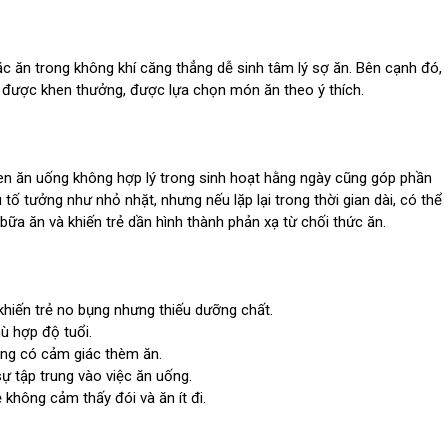
ặc ăn trong không khí căng thẳng dễ sinh tâm lý sợ ăn. Bên cạnh đó,
được khen thưởng, được lựa chọn món ăn theo ý thích.
quen ăn uống không hợp lý trong sinh hoạt hằng ngày cũng góp phần
 tố tưởng như nhỏ nhặt, nhưng nếu lặp lại trong thời gian dài, có thể
bữa ăn và khiến trẻ dần hình thành phản xạ từ chối thức ăn.
khiến trẻ no bụng nhưng thiếu dưỡng chất.
hù hợp độ tuổi.
ông có cảm giác thèm ăn.
sự tập trung vào việc ăn uống.
 không cảm thấy đói và ăn ít đi.