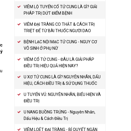
VIÊM LỘ TUYẾN CỔ TỬ CUNG LÀ GÌ? GIẢI
PHÁP TRỊ DỨT ĐIỂM BỆNH
VIÊM ĐẠI TRÀNG CO THẮT & CÁCH TRỊ
TRIỆT ĐỂ TỪ BÀI THUỐC NGƯỜI DAO
BỆNH LẠC NỘI MẠC TỬ CUNG - NGUY CƠ
ức
VÔ SINH Ở PHỤ NỮ
lý
VIÊM CỔ TỬ CUNG - ĐÂU LÀ GIẢI PHÁP
ĐIỀU TRỊ HIỆU QUẢ HIỆN NAY?
ữu
U XƠ TỬ CUNG LÀ GÌ? NGUYÊN NHÂN, DẤU
HIỆU, CÁCH ĐIỀU TRỊ & SỬ DỤNG THUỐC
U TUYẾN VÚ: NGUYÊN NHÂN, BIỂU HIỆN VÀ
ĐIỀU TRỊ
U NANG BUỒNG TRỨNG - Nguyên Nhân,
Dấu Hiệu & Cách Điều Trị
VIÊM LOÉT ĐẠI TRÀNG - BÍ QUYẾT NGĂN