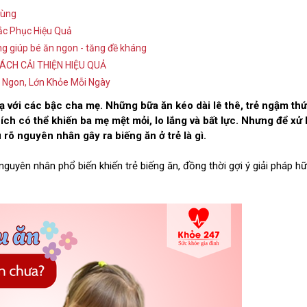
Dùng
ắc Phục Hiệu Quả
ọng giúp bé ăn ngon - tăng đề kháng
ÁCH CẢI THIỆN HIỆU QUẢ
 Ngon, Lớn Khỏe Mỗi Ngày
lạ với các bậc cha mẹ. Những bữa ăn kéo dài lê thê, trẻ ngậm th
ích có thể khiến ba mẹ mệt mỏi, lo lắng và bất lực. Nhưng để xử 
u rõ nguyên nhân gây ra biếng ăn ở trẻ là gì.
nguyên nhân phổ biến khiến trẻ biếng ăn, đồng thời gợi ý giải pháp h