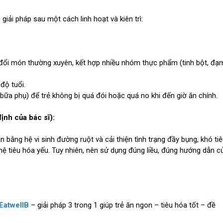
giải pháp sau một cách linh hoạt và kiên trì:
đổi món thường xuyên, kết hợp nhiều nhóm thực phẩm (tinh bột, đạ
độ tuổi.
bữa phụ) để trẻ không bị quá đói hoặc quá no khi đến giờ ăn chính.
ịnh của bác sĩ):
 bằng hệ vi sinh đường ruột và cải thiện tình trạng đầy bụng, khó tiê
ệ tiêu hóa yếu. Tuy nhiên, nên sử dụng đúng liều, đúng hướng dẫn c
EatwellB
– giải pháp 3 trong 1 giúp trẻ ăn ngon – tiêu hóa tốt – đề