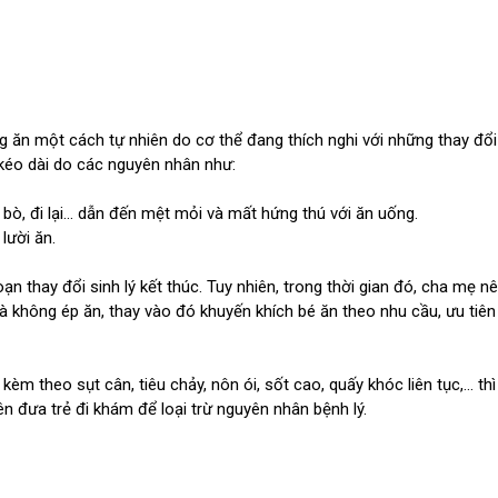
ếng ăn một cách tự nhiên do cơ thể đang thích nghi với những thay đổi
 kéo dài do các nguyên nhân như:
 bò, đi lại… dẫn đến mệt mỏi và mất hứng thú với ăn uống.
lười ăn.
đoạn thay đổi sinh lý kết thúc. Tuy nhiên, trong thời gian đó, cha mẹ n
à không ép ăn, thay vào đó khuyến khích bé ăn theo nhu cầu, ưu tiên
 kèm theo sụt cân, tiêu chảy, nôn ói, sốt cao, quấy khóc liên tục,… thì
ên đưa trẻ đi khám để loại trừ nguyên nhân bệnh lý.