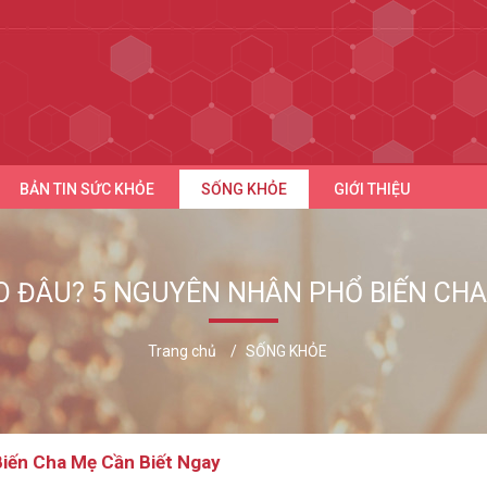
BẢN TIN SỨC KHỎE
SỐNG KHỎE
GIỚI THIỆU
DO ĐÂU? 5 NGUYÊN NHÂN PHỔ BIẾN CHA
Trang chủ
SỐNG KHỎE
Biến Cha Mẹ Cần Biết Ngay