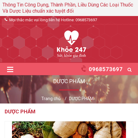
Thông Tin Công Dụng, Thành Phần, Liều Dùng Các Loại Thuốc
Và Dược Liệu chuẩn xác tuyệt đối
Mọi thắc mắc vui lòng liên hệ Hotline:
0968573697
0968573697
DƯỢC PHẨM
Trang chủ
DƯỢC PHẨM
DƯỢC PHẨM