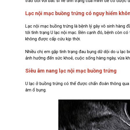
trao đổi với bác sĩ về tình trạng của mình để có được 
Lạc nội mạc buồng trứng có nguy hiểm khô
Lạc nội mạc buồng trứng là bệnh lý gây vô sinh hàng đầ
tới tình trạng U lạc nội mạc. Bên cạnh đó, bệnh còn có
không được cấp cứu kịp thời.
Nhiều chị em gặp tình trạng đau bụng dữ dội do u lạc b
ảnh hưởng đến sức khoẻ, cuộc sống hàng ngày, vừa khiế
Siêu âm nang lạc nội mạc buồng trứng
U lạc ở buồng trứng có thể được chẩn đoán thông qua
âm ổ bụng.