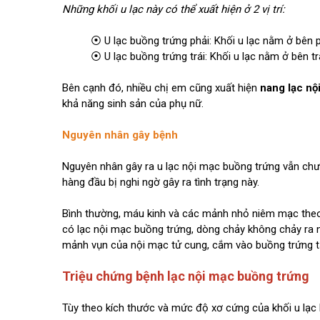
Những khối u lạc này có thể xuất hiện ở 2 vị trí:
⦿ U lạc buồng trứng phải: Khối u lạc nằm ở bên 
⦿ U lạc buồng trứng trái: Khối u lạc nằm ở bên tr
Bên cạnh đó, nhiều chị em cũng xuất hiện
nang lạc nộ
khả năng sinh sản của phụ nữ.
Nguyên nhân gây bệnh
Nguyên nhân gây ra u lạc nội mạc buồng trứng vẫn chưa
hàng đầu bị nghi ngờ gây ra tình trạng này.
Bình thường, máu kinh và các mảnh nhỏ niêm mạc theo
có lạc nội mạc buồng trứng, dòng chảy không chảy ra 
mảnh vụn của nội mạc tử cung, cắm vào buồng trứng tạ
Triệu chứng bệnh lạc nội mạc buồng trứng
Tùy theo kích thước và mức độ xơ cứng của khối u lạc