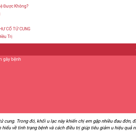
Hệ Được Không?
ị
THƯ CỔ TỬ CUNG
iều Trị
ân gây bệnh
ử cung. Trong đó, khối u lạc này khiến chị em gặp nhiều đau đớn, đ
 hiểu về tình trạng bệnh và cách điều trị giúp tiêu giảm u hiệu quả n