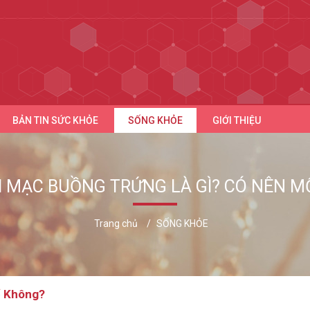
BẢN TIN SỨC KHỎE
SỐNG KHỎE
GIỚI THIỆU
I MẠC BUỒNG TRỨNG LÀ GÌ? CÓ NÊN 
Trang chủ
SỐNG KHỎE
ổ Không?