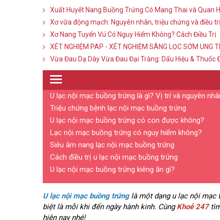
Xuất Huyết Nang Buồng Trứng Có Mang Thai và Quan 
Xơ vữa động mạch: Nguyên nhân, triệu chứng và điều tr
Xơ Nang Tuyến Vú Có Nguy Hiểm Không? Cách Điều Trị
XÉT NGHIỆM PAP - XÉT NGHIỆM SÀNG LỌC SỚM UNG 
Vừa Đau Dạ Dày Vừa Đau Đại Tràng: Dấu Hiệu & Thuốc Đ
U lạc nội mạc buồng trứng là gì? Vị trí và nguyên nh
Triệu chứng bệnh lạc nội mạc buồng trứng
U lạc nội mạc buồng trứng có con được không?
Lạc nội mạc buồng trứng có nguy hiểm không?
Siêu âm nang lạc nội mạc buồng trứng
Cách điều trị u lạc nội mạc buồng trứng
U lạc nội mạc buồng trứng kiêng ăn gì?
U lạc nội mạc buồng trứng
là một dạng u lạc nội mạc t
biệt là mỗi khi đến ngày hành kinh. Cùng
Khoẻ 247
tìm
hiện nay nhé!