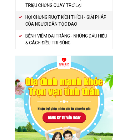
TRIỆU CHỨNG QUAY TRỞ LẠI
HỘI CHỨNG RUỘT KÍCH THÍCH - GIẢI PHÁP
CỦA NGƯỜI DÂN TỘC DAO
BỆNH VIÊM ĐẠI TRÀNG - NHỮNG DẤU HIỆU
& CÁCH ĐIỀU TRỊ ĐÚNG