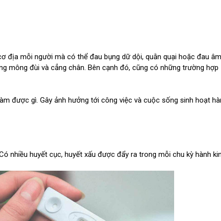
 cơ địa mỗi người mà có thể đau bụng dữ dội, quằn quại hoặc đau âm
uống mông đùi và cẳng chân. Bên cạnh đó, cũng có những trường hợp
làm được gì. Gây ảnh hưởng tới công việc và cuộc sống sinh hoạt h
u. Có nhiều huyết cục, huyết xấu được đẩy ra trong mỗi chu kỳ hành ki