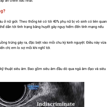
đáp án chính xác nhất.
ng?
u ở nữ giới. Theo thống kê có tới 40% phụ nữ bị vô sinh có liên quan
 thể dẫn tới tình trạng băng huyết gây nguy hiểm đến tính mạng nếu
uồng trứng gây ra, đặc biệt vào mỗi chu kỳ kinh nguyệt. Điều này vừa
n chị em lo sợ mỗi khi nghĩ tới.
 kỹ thuật siêu âm. Bao gồm siêu âm đầu dò qua ngả âm đạo và siêu