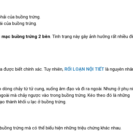
phải của buồng trứng.
ái của buồng trứng.
i mạc buồng trứng 2 bên
. Tình trạng này gây ảnh hưởng rất nhiều đ
 được biết chính xác. Tuy nhiên,
RỐI LOẠN NỘI TIẾT
là nguyên nhâ
 dòng chảy từ tử cung, xuống âm đạo và đi ra ngoài. Nhưng ở phụ n
ngoài mà chảy ngược vào trong buồng trứng. Kéo theo đó là những
o thành khối u lạc ở buồng trứng.
 buồng trứng mà có thể biểu hiện những triệu chứng khác nhau.