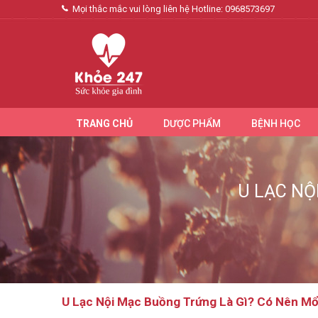
Mọi thắc mắc vui lòng liên hệ Hotline:
0968573697
TRANG CHỦ
DƯỢC PHẨM
BỆNH HỌC
U LẠC NỘ
U Lạc Nội Mạc Buồng Trứng Là Gì? Có Nên M