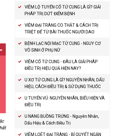
VIÊM LỘ TUYẾN CỔ TỬ CUNG LÀ GÌ? GIẢI
PHÁP TRỊ DỨT ĐIỂM BỆNH
VIÊM ĐẠI TRÀNG CO THẮT & CÁCH TRỊ
TRIỆT ĐỂ TỪ BÀI THUỐC NGƯỜI DAO
BỆNH LẠC NỘI MẠC TỬ CUNG - NGUY CƠ
VÔ SINH Ở PHỤ NỮ
VIÊM CỔ TỬ CUNG - ĐÂU LÀ GIẢI PHÁP
ĐIỀU TRỊ HIỆU QUẢ HIỆN NAY?
U XƠ TỬ CUNG LÀ GÌ? NGUYÊN NHÂN, DẤU
HIỆU, CÁCH ĐIỀU TRỊ & SỬ DỤNG THUỐC
U TUYẾN VÚ: NGUYÊN NHÂN, BIỂU HIỆN VÀ
ĐIỀU TRỊ
U NANG BUỒNG TRỨNG - Nguyên Nhân,
ặc
Dấu Hiệu & Cách Điều Trị
hất
VIÊM LOÉT ĐẠI TRÀNG - BÍ QUYẾT NGĂN