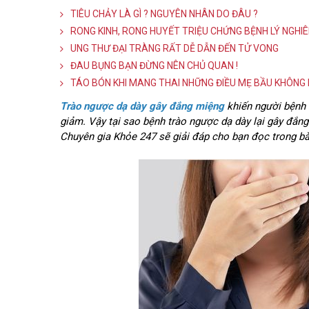
TIÊU CHẢY LÀ GÌ ? NGUYÊN NHÂN DO ĐÂU ?
RONG KINH, RONG HUYẾT TRIỆU CHỨNG BỆNH LÝ NGHI
UNG THƯ ĐẠI TRÀNG RẤT DỄ DẪN ĐẾN TỬ VONG
ĐAU BỤNG BẠN ĐỪNG NÊN CHỦ QUAN !
TÁO BÓN KHI MANG THAI NHỮNG ĐIỀU MẸ BẦU KHÔNG 
Trào ngược dạ dày gây đắng miệng
khiến người bệnh 
giảm. Vậy tại sao bệnh trào ngược dạ dày lại gây đắn
Chuyên gia Khỏe 247 sẽ giải đáp cho bạn đọc trong bài