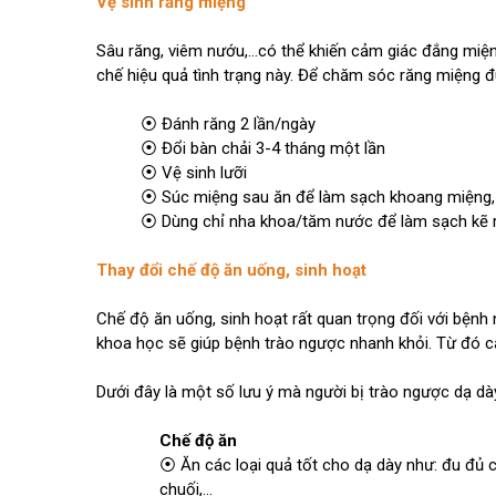
Vệ sinh răng miệng
Sâu răng, viêm nướu,...có thể khiến cảm giác đắng miệ
chế hiệu quả tình trạng này. Để chăm sóc răng miệng đ
⦿ Đánh răng 2 lần/ngày
⦿ Đổi bàn chải 3-4 tháng một lần
⦿ Vệ sinh lưỡi
⦿ Súc miệng sau ăn để làm sạch khoang miệng, tá
⦿ Dùng chỉ nha khoa/tăm nước để làm sạch kẽ ră
Thay đổi chế độ ăn uống, sinh hoạt
Chế độ ăn uống, sinh hoạt rất quan trọng đối với bệnh 
khoa học sẽ giúp bệnh trào ngược nhanh khỏi. Từ đó 
Dưới đây là một số lưu ý mà người bị trào ngược dạ dà
Chế độ ăn
⦿ Ăn các loại quả tốt cho dạ dày như: đu đủ ch
chuối,...