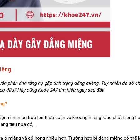
iệng
ản phản ánh rằng họ gặp tình trạng đắng miệng. Tuy nhiên đa số c
 do đâu? Hãy cũng Khỏe 247 tìm hiểu ngay sau đây.
ọng?
 bệnh nhân sẽ trào lên thực quản và khoang miệng. Các chất trong b
ng tiêu hóa dở,...
a ở miệng và cổ họng nhiều hơn. Trường hợp bị đắng miệng có thể l