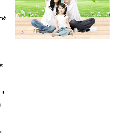
 mở
ắc
ng
i
ạt