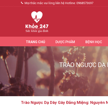
Mọi thắc mắc vui lòng liên hệ Hotline:
0968573697
TRANG CHỦ
DƯỢC PHẨM
BỆNH HỌC
TRÀO NGƯỢC DẠ 
Trào Ngược Dạ Dày Gây Đắng Miệng: Nguyên N