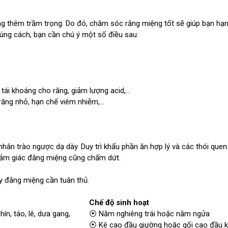
ng thêm trầm trọng. Do đó, chăm sóc răng miệng tốt sẽ giúp bạn hạ
úng cách, bạn cần chú ý một số điều sau:
i khoáng cho răng, giảm lượng acid,...
ng nhỏ, hạn chế viêm nhiễm,...
nhân trào ngược dạ dày. Duy trì khẩu phần ăn hợp lý và các thói quen
cảm giác đắng miệng cũng chấm dứt.
y đắng miệng cần tuân thủ.
Chế độ sinh hoạt
ín, táo, lê, dưa gang,
⦿ Nằm nghiêng trái hoặc nằm ngửa
⦿ Kê cao đầu giường hoặc gối cao đầu k