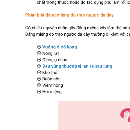
chất trong thuốc hoặc do tác dụng phụ làm rối lo
Phân biệt đắng miệng do trào ngược dạ dày
Có nhiều nguyên nhân gây đắng miệng vậy làm thế nào
Đắng miệng do trào ngược dạ dày thường đi kèm với cá
⦿
Vướng ở cổ họng
⦿ Nóng rát
⦿ Ợ hơi, ợ chua
⦿
Đau vùng thượng vị lan ra sau lưng
⦿ Khó thở
⦿ Buồn nôn
⦿ Viêm họng
⦿ Hôi miệng,...