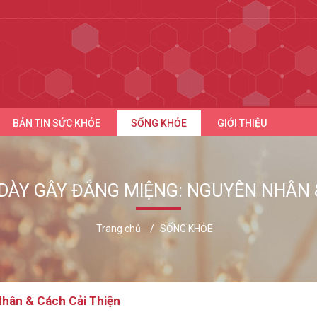
BẢN TIN SỨC KHỎE
SỐNG KHỎE
GIỚI THIỆU
DÀY GÂY ĐẮNG MIỆNG: NGUYÊN NHÂN &
Trang chủ
SỐNG KHỎE
hân & Cách Cải Thiện