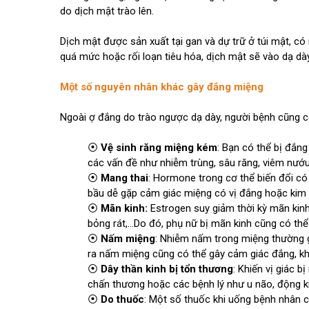
do dịch mật trào lên.
Dịch mật được sản xuất tại gan và dự trữ ở túi mật, có
quá mức hoặc rối loạn tiêu hóa, dịch mật sẽ vào dạ dà
Một số nguyên nhân khác gây đắng miệng
Ngoài ợ đắng do trào ngược dạ dày, người bệnh cũng c
⦿
Vệ sinh răng miệng kém
: Bạn có thể bị đắn
các vấn đề như nhiễm trùng, sâu răng, viêm nướu,
⦿
Mang thai
: Hormone trong cơ thể biến đổi có
bầu dễ gặp cảm giác miệng có vị đắng hoặc kim l
⦿
Mãn kinh:
Estrogen suy giảm thời kỳ mãn kin
bỏng rát,...Do đó, phụ nữ bị mãn kinh cũng có th
⦿
Nấm miệng
: Nhiễm nấm trong miệng thường 
ra nấm miệng cũng có thể gây cảm giác đắng, khó
⦿
Dây thần kinh bị tổn thương
: Khiến vị giác 
chấn thương hoặc các bệnh lý như u não, động kinh
⦿
Do thuốc
: Một số thuốc khi uống bệnh nhân c