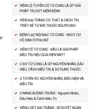
VIÊM LỘ TUYẾN CỔ TỬ CUNG LÀ GÌ? GIẢI
PHÁP TRỊ DỨT ĐIỂM BỆNH
VIÊM ĐẠI TRÀNG CO THẮT & CÁCH TRỊ
TRIỆT ĐỂ TỪ BÀI THUỐC NGƯỜI DAO
BỆNH LẠC NỘI MẠC TỬ CUNG - NGUY CƠ
uy
VÔ SINH Ở PHỤ NỮ
VIÊM CỔ TỬ CUNG - ĐÂU LÀ GIẢI PHÁP
ĐIỀU TRỊ HIỆU QUẢ HIỆN NAY?
U XƠ TỬ CUNG LÀ GÌ? NGUYÊN NHÂN, DẤU
HIỆU, CÁCH ĐIỀU TRỊ & SỬ DỤNG THUỐC
U TUYẾN VÚ: NGUYÊN NHÂN, BIỂU HIỆN VÀ
ĐIỀU TRỊ
U NANG BUỒNG TRỨNG - Nguyên Nhân,
Dấu Hiệu & Cách Điều Trị
VIÊM LOÉT ĐẠI TRÀNG - BÍ QUYẾT NGĂN