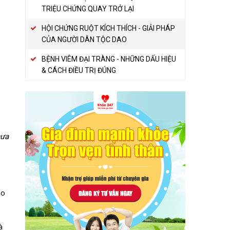
TRIỆU CHỨNG QUAY TRỞ LẠI
HỘI CHỨNG RUỘT KÍCH THÍCH - GIẢI PHÁP
CỦA NGƯỜI DÂN TỘC DAO
BỆNH VIÊM ĐẠI TRÀNG - NHỮNG DẤU HIỆU
& CÁCH ĐIỀU TRỊ ĐÚNG
hưa
ao
à