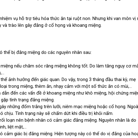
 nhiệm vụ hỗ trợ tiêu hóa thức ăn tại ruột non. Nhưng khi van môn vị
y và trào lên gây đắng ở cổ họng và khoang miệng.
ó thể bị đắng miệng do các nguyên nhân sau:
g miệng nếu chăm sóc răng miệng không tốt. Do làm tăng nguy cơ m
...
 thể ảnh hưởng đến giác quan. Do vậy, trong 3 tháng đầu thai kỳ, mẹ
oại trong miệng, thèm ăn, nhạy cảm với một số thức ăn có mùi,...
h dẫn đến các vấn đề ở khoang miệng như khô miệng, hội chứng miệ
ể gặp tình trạng đắng miệng.
gây những đốm trắng trên lưỡi, niêm mạc miệng hoặc cổ họng. Ngoà
 chịu. Tình trạng này sẽ chấm dứt khi điều trị khỏi nấm.
bị rối loạn nên bệnh nhân có cảm giác đắng miệng. Nguyên nhân là do
, liệt mặt,...
ó cảm giác bị đắng miệng. Hiện tượng này có thể do vị đắng của ho