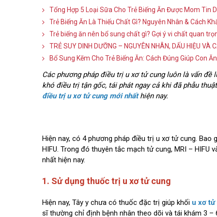
Tổng Hợp 5 Loại Sữa Cho Trẻ Biếng Ăn Được Mom Tin 
Trẻ Biếng Ăn Là Thiếu Chất Gì? Nguyên Nhân & Cách Kh
Trẻ biếng ăn nên bổ sung chất gì? Gợi ý vi chất quan tr
TRẺ SUY DINH DƯỠNG – NGUYÊN NHÂN, DẤU HIỆU VÀ C
Bổ Sung Kẽm Cho Trẻ Biếng Ăn: Cách Đúng Giúp Con Ăn
Các phương pháp điều trị u xơ tử cung luôn là vấn đề 
khó điều trị tận gốc, tái phát ngay cả khi đã phẫu thuật
điều trị u xơ tử cung mới nhất
hiện nay.
Hiện nay, có 4 phương pháp điều trị u xơ tử cung. Bao
HIFU. Trong đó thuyên tắc mạch tử cung, MRI – HIFU và
nhất hiện nay.
1. Sử dụng thuốc trị u xơ tử cung
Hiện nay, Tây y chưa có thuốc đặc trị giúp khối
u xơ tử
sĩ thường chỉ định bệnh nhân theo dõi và tái khám 3 – 