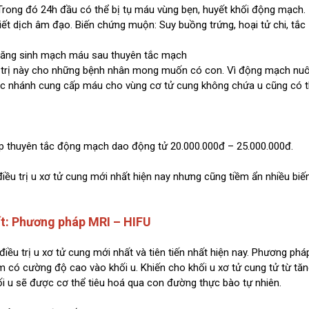
rong đó 24h đầu có thể bị tụ máu vùng bẹn, huyết khối động mạch.
iết dịch âm đạo. Biến chứng muộn: Suy buồng trứng, hoại tử chi, tắc
tăng sinh mạch máu sau thuyên tắc mạch
trị này cho những bệnh nhân mong muốn có con. Vì động mạch nuô
các nhánh cung cấp máu cho vùng cơ tử cung không chứa u cũng có 
háp thuyên tắc động mạch dao động tử 20.000.000đ – 25.000.000đ.
iều trị u xơ tử cung mới nhất hiện nay nhưng cũng tiềm ẩn nhiều biế
hất: Phương pháp MRI – HIFU
ều trị u xơ tử cung mới nhất và tiên tiến nhất hiện nay. Phương phá
 có cường độ cao vào khối u. Khiến cho khối u xơ tử cung tử từ tă
hối u sẽ được cơ thể tiêu hoá qua con đường thực bào tự nhiên.