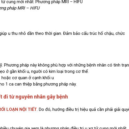
ng pháp MRI – HIFU
giúp u thu nhỏ dần theo thời gian. Đảm bảo cấu trúc hố chậu, chức
 kỹ. Phương pháp này không phù hợp với những bệnh nhân có tình trạ
ẹo ở gần khối u, người có kim loại trong cơ thể.
 hoặc cơ quan ở cạnh khối u
ho 1 ca can thiệp bằng phương pháp này.
ất đi từ nguyên nhân gây bệnh
RỐI LOẠN NỘI TIẾT
. Do đó, hướng điều trị hiệu quả cần phải giải quy
hiều chuyên gia xem là phương pháp điều trị u xơ tử cung mới nhất