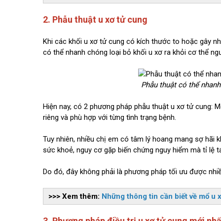
2. Phẫu thuật u xơ tử cung
Khi các khối u xơ tử cung có kích thước to hoặc gây nh
có thể nhanh chóng loại bỏ khối u xơ ra khỏi cơ thể ng
Phẫu thuật có thể nhanh 
Hiện nay, có 2 phương pháp phẫu thuật u xơ tử cung:
riêng và phù hợp với từng tình trạng bệnh.
Tuy nhiên, nhiều chị em có tâm lý hoang mang sợ hãi k
sức khoẻ, nguy cơ gặp biến chứng nguy hiểm mà tỉ lệ tá
Do đó, đây không phải là phương pháp tối ưu được nhi
>>> Xem thêm:
Những thông tin cần biết về mổ u 
3. Phương pháp điều trị u xơ tử cung mới nh