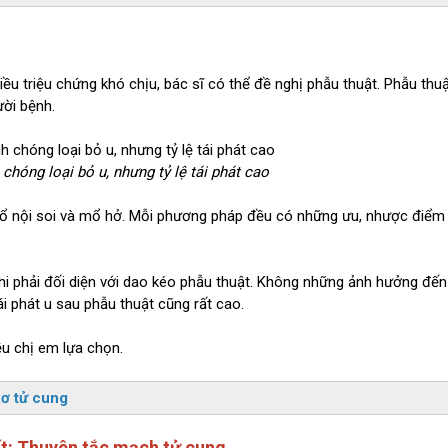
iều triệu chứng khó chịu, bác sĩ có thể đề nghị phẫu thuật. Phẫu thu
ười bệnh.
chóng loại bỏ u, nhưng tỷ lệ tái phát cao
 Mổ nội soi và mổ hở. Mỗi phương pháp đều có những ưu, nhược điểm
hi phải đối diện với dao kéo phẫu thuật. Không những ảnh hưởng đến
i phát u sau phẫu thuật cũng rất cao.
ều chị em lựa chọn.
xơ tử cung
ất: Thuyên tắc mạch tử cung