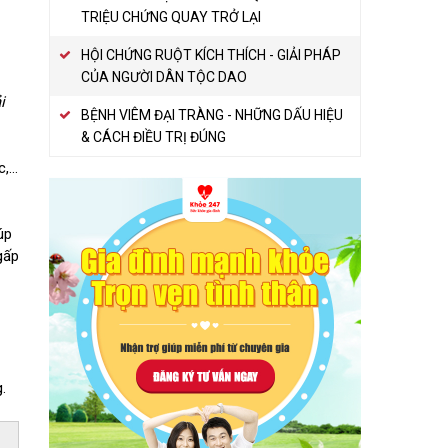
TRIỆU CHỨNG QUAY TRỞ LẠI
HỘI CHỨNG RUỘT KÍCH THÍCH - GIẢI PHÁP
CỦA NGƯỜI DÂN TỘC DAO
i
BỆNH VIÊM ĐẠI TRÀNG - NHỮNG DẤU HIỆU
& CÁCH ĐIỀU TRỊ ĐÚNG
c,…
úp
gấp
.