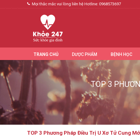
Mọi thắc mắc vui lòng liên hệ Hotline:
0968573697
TRANG CHỦ
DƯỢC PHẨM
BỆNH HỌC
TOP 3 PHƯƠN
TOP 3 Phương Pháp Điều Trị U Xơ Tử Cung Mớ