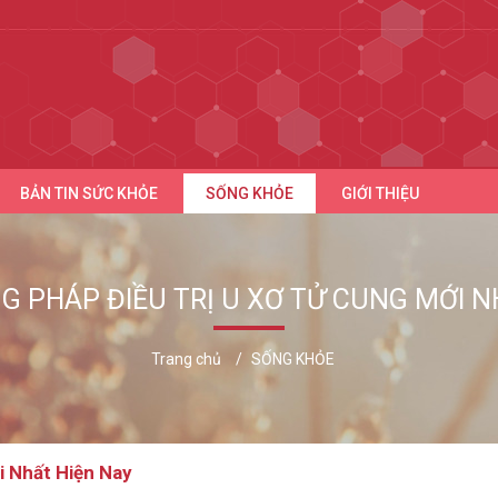
BẢN TIN SỨC KHỎE
SỐNG KHỎE
GIỚI THIỆU
G PHÁP ĐIỀU TRỊ U XƠ TỬ CUNG MỚI N
Trang chủ
SỐNG KHỎE
i Nhất Hiện Nay