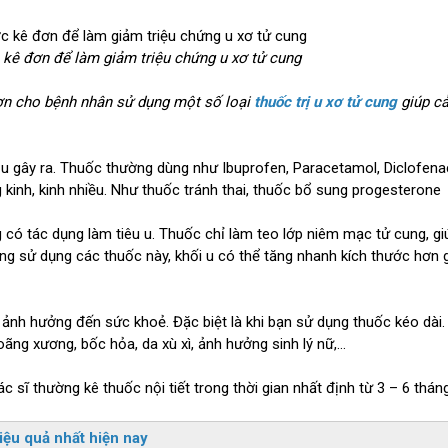
 kê đơn để làm giảm triệu chứng u xơ tử cung
đơn cho bệnh nhân sử dụng một số loại
thuốc trị u xơ tử cung
giúp cả
 u gây ra. Thuốc thường dùng như Ibuprofen, Paracetamol, Diclofena
g kinh, kinh nhiều. Như thuốc tránh thai, thuốc bổ sung progesterone
có tác dụng làm tiêu u. Thuốc chỉ làm teo lớp niêm mạc tử cung, gi
ừng sử dụng các thuốc này, khối u có thể tăng nhanh kích thước hơn 
ụ ảnh hưởng đến sức khoẻ. Đặc biệt là khi bạn sử dụng thuốc kéo dài.
ãng xương, bốc hỏa, da xù xì, ảnh hưởng sinh lý nữ,…
 sĩ thường kê thuốc nội tiết trong thời gian nhất định từ 3 – 6 tháng
iệu quả nhất hiện nay