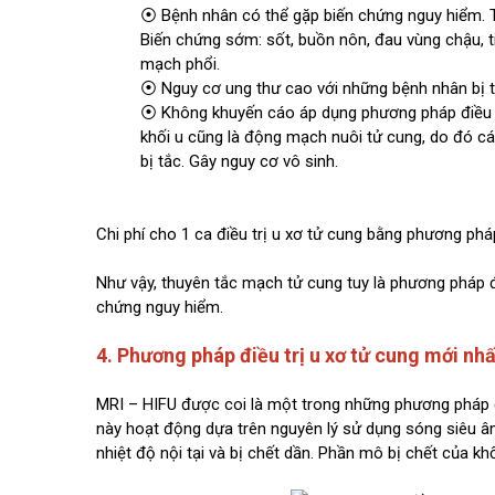
⦿ Bệnh nhân có thể gặp biến chứng nguy hiểm. T
Biến chứng sớm: sốt, buồn nôn, đau vùng chậu, t
mạch phổi.
⦿ Nguy cơ ung thư cao với những bệnh nhân bị 
⦿ Không khuyến cáo áp dụng phương pháp điều 
khối u cũng là động mạch nuôi tử cung, do đó 
bị tắc. Gây nguy cơ vô sinh.
Chi phí cho 1 ca điều trị u xơ tử cung bằng phương p
Như vậy, thuyên tắc mạch tử cung tuy là phương pháp đ
chứng nguy hiểm.
4. Phương pháp điều trị u xơ tử cung mới n
MRI – HIFU được coi là một trong những phương pháp đi
này hoạt động dựa trên nguyên lý sử dụng sóng siêu âm
nhiệt độ nội tại và bị chết dần. Phần mô bị chết của k