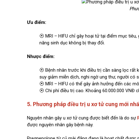
Phươ
Ưu điểm:
⦿ MRI – HIFU chỉ gây hoại tử tại điểm mục tiêu, 
năng sinh dục không bị thay đổi.
Nhược điểm:
⦿ Bệnh nhân trước khi điều trị cần sàng lọc rất
suy giảm miễn dịch, nghi ngờ ung thư, người có s
⦿ MRI – HIFU có thể gây ảnh hưởng đến các mô
⦿ Chi phí điều trị cao. Khoảng 60.000.000 VNĐ c
5. Phương pháp điều trị u xơ tử cung mới nh
Nguyên nhân gây u xơ tử cung được biết đến là do sự
được nguyên nhân gây bệnh này.
Pregnenolone từ củ mài đắng đang là hoạt chất được n