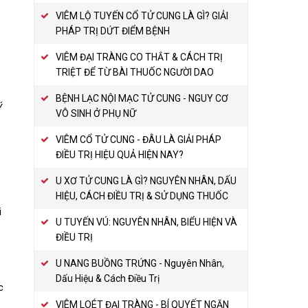
VIÊM LỘ TUYẾN CỔ TỬ CUNG LÀ GÌ? GIẢI
PHÁP TRỊ DỨT ĐIỂM BỆNH
VIÊM ĐẠI TRÀNG CO THẮT & CÁCH TRỊ
TRIỆT ĐỂ TỪ BÀI THUỐC NGƯỜI DAO
BỆNH LẠC NỘI MẠC TỬ CUNG - NGUY CƠ
ý
VÔ SINH Ở PHỤ NỮ
VIÊM CỔ TỬ CUNG - ĐÂU LÀ GIẢI PHÁP
ĐIỀU TRỊ HIỆU QUẢ HIỆN NAY?
U XƠ TỬ CUNG LÀ GÌ? NGUYÊN NHÂN, DẤU
HIỆU, CÁCH ĐIỀU TRỊ & SỬ DỤNG THUỐC
i
U TUYẾN VÚ: NGUYÊN NHÂN, BIỂU HIỆN VÀ
ĐIỀU TRỊ
U NANG BUỒNG TRỨNG - Nguyên Nhân,
Dấu Hiệu & Cách Điều Trị
c
VIÊM LOÉT ĐẠI TRÀNG - BÍ QUYẾT NGĂN