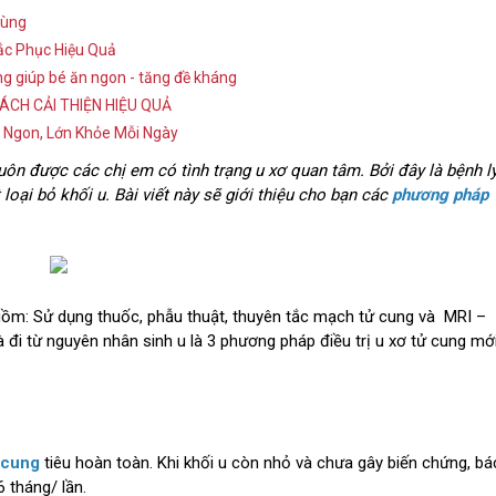
Dùng
ắc Phục Hiệu Quả
ọng giúp bé ăn ngon - tăng đề kháng
ÁCH CẢI THIỆN HIỆU QUẢ
 Ngon, Lớn Khỏe Mỗi Ngày
luôn được các chị em có tình trạng u xơ quan tâm. Bởi đây là bệnh l
 loại bỏ khối u. Bài viết này sẽ giới thiệu cho bạn các
phương pháp
 gồm: Sử dụng thuốc, phẫu thuật, thuyên tắc mạch tử cung và MRI –
 đi từ nguyên nhân sinh u là 3 phương pháp điều trị u xơ tử cung mớ
 cung
tiêu hoàn toàn. Khi khối u còn nhỏ và chưa gây biến chứng, bá
6 tháng/ lần.