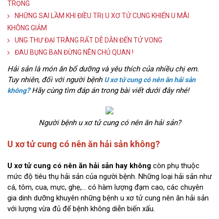
TRỌNG
NHỮNG SAI LẦM KHI ĐIỀU TRỊ U XƠ TỬ CUNG KHIẾN U MÃI
KHÔNG GIẢM
UNG THƯ ĐẠI TRÀNG RẤT DỄ DẪN ĐẾN TỬ VONG
ĐAU BỤNG BẠN ĐỪNG NÊN CHỦ QUAN !
Hải sản là món ăn bổ dưỡng và yêu thích của nhiều chị em.
Tuy nhiên, đối với người bệnh
U xơ tử cung có nên ăn hải sản
?
Hãy cùng tìm đáp án trong bài viết dưới đây nhé!
không
Người bệnh u xơ tử cung có nên ăn hải sản?
U xơ tử cung có nên ăn hải sản không?
U xơ tử cung có nên ăn hải sản hay không
còn phụ thuộc
mức độ tiêu thụ hải sản của người bệnh. Những loại hải sản như
cá, tôm, cua, mực, ghẹ,… có hàm lượng đạm cao, các chuyên
gia dinh dưỡng khuyên những bệnh u xơ tử cung nên ăn hải sản
với lượng vừa đủ để bệnh không diễn biến xấu.