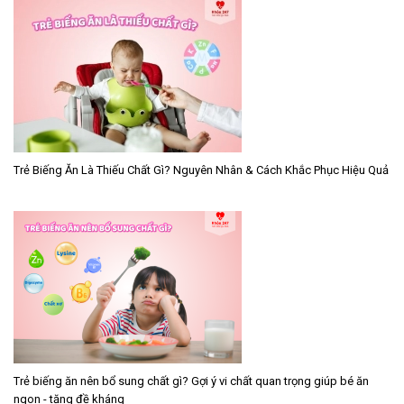
Trẻ Biếng Ăn Là Thiếu Chất Gì? Nguyên Nhân & Cách Khắc Phục Hiệu Quả
Trẻ biếng ăn nên bổ sung chất gì? Gợi ý vi chất quan trọng giúp bé ăn
ngon - tăng đề kháng