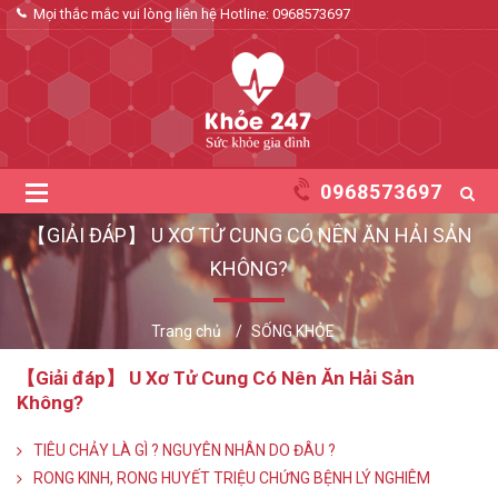
Mọi thắc mắc vui lòng liên hệ Hotline:
0968573697
0968573697
【GIẢI ĐÁP】 U XƠ TỬ CUNG CÓ NÊN ĂN HẢI SẢN
KHÔNG?
Trang chủ
SỐNG KHỎE
【Giải đáp】 U Xơ Tử Cung Có Nên Ăn Hải Sản
Không?
TIÊU CHẢY LÀ GÌ ? NGUYÊN NHÂN DO ĐÂU ?
RONG KINH, RONG HUYẾT TRIỆU CHỨNG BỆNH LÝ NGHIÊM