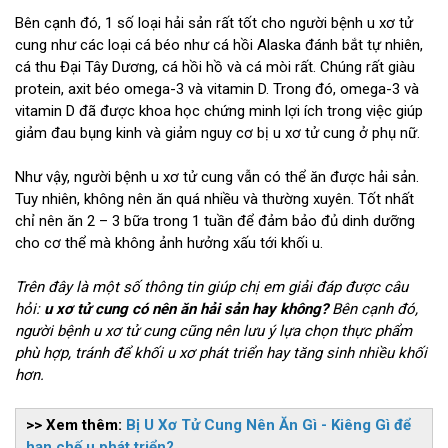
Bên cạnh đó, 1 số loại hải sản rất tốt cho người bệnh u xơ tử
cung như các loại cá béo như cá hồi Alaska đánh bắt tự nhiên,
cá thu Đại Tây Dương, cá hồi hồ và cá mòi rất. Chúng rất giàu
protein, axit béo omega-3 và vitamin D. Trong đó, omega-3 và
vitamin D đã được khoa học chứng minh lợi ích trong việc giúp
giảm đau bụng kinh và giảm nguy cơ bị u xơ tử cung ở phụ nữ.
Như vậy, người bệnh u xơ tử cung vẫn có thể ăn được hải sản.
Tuy nhiên, không nên ăn quá nhiều và thường xuyên. Tốt nhất
chỉ nên ăn 2 – 3 bữa trong 1 tuần để đảm bảo đủ dinh dưỡng
cho cơ thể mà không ảnh hưởng xấu tới khối u.
Trên đây là một số thông tin giúp chị em giải đáp được câu
hỏi:
u xơ tử cung có nên ăn hải sản hay không?
Bên cạnh đó,
người bệnh u xơ tử cung cũng nên lưu ý lựa chọn thực phẩm
phù hợp, tránh để khối u xơ phát triển hay tăng sinh nhiều khối
hơn.
>> Xem thêm:
Bị U Xơ Tử Cung Nên Ăn Gì - Kiêng Gì để
hạn chế u phát triển?