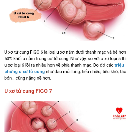
U xơ tử cung FIGO 6 là loại u xơ nằm dưới thanh mạc và bé hơn
50% khối u nằm trong cơ tử cung. Như vậy, so với u xơ loại 5 thì
u xơ loại 6 lồi ra nhiều hơn về phía thanh mạc. Do đó các
triệu
chứng u xơ tử cung
như đau mỏi lưng, tiểu nhiều, tiểu khó, táo
bón… cũng nặng nề hơn.
U xơ tử cung FIGO 7