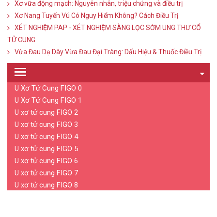
Xơ vữa động mạch: Nguyên nhân, triệu chứng và điều trị
Xơ Nang Tuyến Vú Có Nguy Hiểm Không? Cách Điều Trị
XÉT NGHIỆM PAP - XÉT NGHIỆM SÀNG LỌC SỚM UNG THƯ CỔ
TỬ CUNG
Vừa Đau Dạ Dày Vừa Đau Đại Tràng: Dấu Hiệu & Thuốc Điều Trị
U Xơ Tử Cung FIGO 0
U Xơ Tử Cung FIGO 1
U xơ tử cung FIGO 2
U xơ tử cung FIGO 3
U xơ tử cung FIGO 4
U xơ tử cung FIGO 5
U xơ tử cung FIGO 6
U xơ tử cung FIGO 7
U xơ tử cung FIGO 8