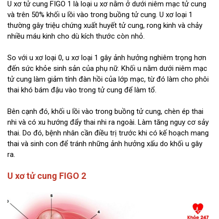
U xơ tử cung FIGO 1 là loại u xơ nằm ở dưới niêm mạc tử cung
và trên 50% khối u lồi vào trong buồng tử cung. U xơ loại 1
thường gây triệu chứng xuất huyết tử cung, rong kinh và chảy
nhiều máu kinh cho dù kích thước còn nhỏ.
So với u xơ loại 0, u xơ loại 1 gây ảnh hưởng nghiêm trọng hơn
đến sức khỏe sinh sản của phụ nữ. Khối u nằm dưới niêm mạc
tử cung làm giảm tính đàn hồi của lớp mạc, từ đó làm cho phôi
thai khó bám đậu vào trong tử cung để làm tổ.
Bên cạnh đó, khối u lồi vào trong buồng tử cung, chèn ép thai
nhi và có xu hướng đẩy thai nhi ra ngoài. Làm tăng nguy cơ sảy
thai. Do đó, bệnh nhân cần điều trị trước khi có kế hoạch mang
thai và sinh con để tránh những ảnh hưởng xấu do khối u gây
ra.
U xơ tử cung FIGO 2