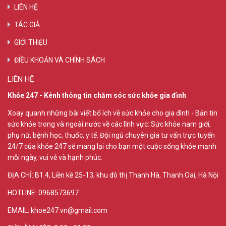
LIÊN HỆ
TÁC GIẢ
GIỚI THIỆU
ĐIỀU KHOẢN VÀ CHÍNH SÁCH
LIÊN HỆ
Khỏe 247 - Kênh thông tin chăm sóc sức khỏe gia đình
Xoay quanh những bài viết bổ ích về sức khỏe cho gia đình - Bản tin
sức khỏe trong và ngoài nước về các lĩnh vực: Sức khỏe nam giới,
phụ nữ, bệnh học, thuốc, y tế. Đội ngũ chuyên gia tư vấn trực tuyến
24/7 của khỏe 247 sẽ mang lại cho bạn một cuộc sống khỏe mạnh
mỗi ngày, vui vẻ và hạnh phúc.
ĐỊA CHỈ:
B1.4, Liền kề 25-13, khu đô thị Thanh Hà, Thanh Oai, Hà Nội
HOTLINE: 0968573697
EMAIL: khoe247.vn@gmail.com