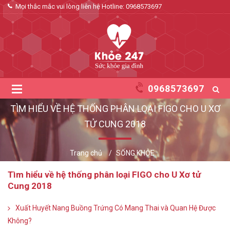
Mọi thắc mắc vui lòng liên hệ Hotline:
0968573697
0968573697
TÌM HIỂU VỀ HỆ THỐNG PHÂN LOẠI FIGO CHO U XƠ
TỬ CUNG 2018
Trang chủ
SỐNG KHỎE
Tìm hiểu về hệ thống phân loại FIGO cho U Xơ tử
Cung 2018
Xuất Huyết Nang Buồng Trứng Có Mang Thai và Quan Hệ Được
Không?