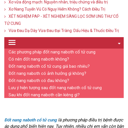
Xơ vữa động mạch: Nguyên nhân, triệu chứng và điều trị
Xơ Nang Tuyến Vú Có Nguy Hiểm Không? Cách Điều Trị
XÉT NGHIỆM PAP - XÉT NGHIỆM SÀNG LỌC SỚM UNG THƯ CỔ
TỬ CUNG
Vừa Đau Dạ Dày Vừa Đau Đại Tràng: Dấu Hiệu & Thuốc Điều Trị
Các phương pháp đốt nang naboth cổ tử cung
Có nên đốt nang naboth không?
Đốt nang naboth cổ tử cung giá bao nhiêu?
Đốt nang naboth có ảnh hưởng gì không?
Đốt nang naboth có đau không?
Lưu ý hiện tượng sau đốt nang naboth cổ tử cung
Sau khi đốt nang naboth cần kiêng gì?
Đốt nang naboth cổ tử cung
là phương pháp điều trị bệnh được
áp dụng phổ biến hiện nay. Tuy nhiên, nhiều chị em vẫn còn băn