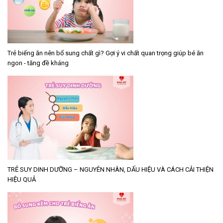
Trẻ biếng ăn nên bổ sung chất gì? Gợi ý vi chất quan trọng giúp bé ăn
ngon - tăng đề kháng
TRẺ SUY DINH DƯỠNG – NGUYÊN NHÂN, DẤU HIỆU VÀ CÁCH CẢI THIỆN
HIỆU QUẢ