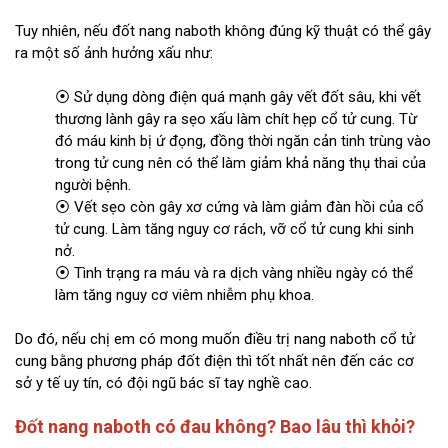
Tuy nhiên, nếu đốt nang naboth không đúng kỹ thuật có thể gây
ra một số ảnh hưởng xấu như:
⦿ Sử dụng dòng điện quá mạnh gây vết đốt sâu, khi vết
thương lành gây ra sẹo xấu làm chít hẹp cổ tử cung. Từ
đó máu kinh bị ứ đọng, đồng thời ngăn cản tinh trùng vào
trong tử cung nên có thể làm giảm khả năng thụ thai của
người bệnh.
⦿ Vết sẹo còn gây xơ cứng và làm giảm đàn hồi của cổ
tử cung. Làm tăng nguy cơ rách, vỡ cổ tử cung khi sinh
nở.
⦿ Tình trạng ra máu và ra dịch vàng nhiều ngày có thể
làm tăng nguy cơ viêm nhiễm phụ khoa.
Do đó, nếu chị em có mong muốn điều trị nang naboth cổ tử
cung bằng phương pháp đốt điện thì tốt nhất nên đến các cơ
sở y tế uy tín, có đội ngũ bác sĩ tay nghề cao.
Đốt nang naboth có đau không? Bao lâu thì khỏi?