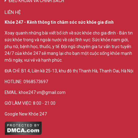
ĐIỀU KHOẢN VÀ CHÍNH SÁCH
LIÊN HỆ
Khỏe 247 - Kênh thông tin chăm sóc sức khỏe gia đình
Xoay quanh những bài viết bổ ích về sức khỏe cho gia đình - Bản tin
sức khỏe trong và ngoài nước về các lĩnh vực: Sức khỏe nam giới,
phụ nữ, bệnh học, thuốc, y tế. Đội ngũ chuyên gia tư vấn trực tuyến
24/7 của khỏe 247 sẽ mang lại cho bạn một cuộc sống khỏe mạnh
mỗi ngày, vui vẻ và hạnh phúc.
ĐỊA CHỈ:
B1.4, Liền kề 25-13, khu đô thị Thanh Hà, Thanh Oai, Hà Nội
HOTLINE: 0968573697
EMAIL: khoe247.vn@gmail.com
GIỜ LÀM VIỆC: 8:00 - 21:00
Google New Khỏe 247