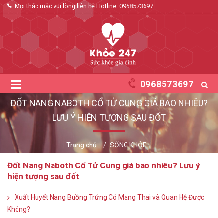
Mọi thắc mắc vui lòng liên hệ Hotline:
0968573697
0968573697
ĐỐT NANG NABOTH CỔ TỬ CUNG GIÁ BAO NHIÊU?
LƯU Ý HIỆN TƯỢNG SAU ĐỐT
Trang chủ
SỐNG KHỎE
Đốt Nang Naboth Cổ Tử Cung giá bao nhiêu? Lưu ý
hiện tượng sau đốt
Xuất Huyết Nang Buồng Trứng Có Mang Thai và Quan Hệ Được
Không?