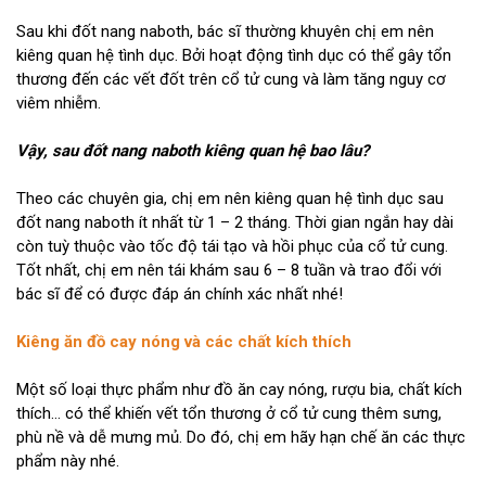
Sau khi đốt nang naboth, bác sĩ thường khuyên chị em nên
kiêng quan hệ tình dục. Bởi hoạt động tình dục có thể gây tổn
thương đến các vết đốt trên cổ tử cung và làm tăng nguy cơ
viêm nhiễm.
Vậy, sau đốt nang naboth kiêng quan hệ bao lâu?
Theo các chuyên gia, chị em nên kiêng quan hệ tình dục sau
đốt nang naboth ít nhất từ 1 – 2 tháng. Thời gian ngắn hay dài
còn tuỳ thuộc vào tốc độ tái tạo và hồi phục của cổ tử cung.
Tốt nhất, chị em nên tái khám sau 6 – 8 tuần và trao đổi với
bác sĩ để có được đáp án chính xác nhất nhé!
Kiêng ăn đồ cay nóng và các chất kích thích
Một số loại thực phẩm như đồ ăn cay nóng, rượu bia, chất kích
thích… có thể khiến vết tổn thương ở cổ tử cung thêm sưng,
phù nề và dễ mưng mủ. Do đó, chị em hãy hạn chế ăn các thực
phẩm này nhé.