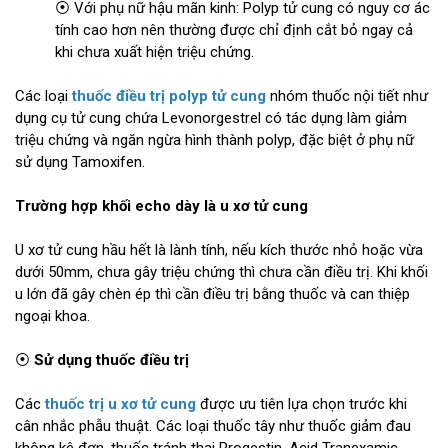
⦿ Với phụ nữ hậu mãn kinh: Polyp tử cung có nguy cơ ác
tính cao hơn nên thường được chỉ định cắt bỏ ngay cả
khi chưa xuất hiện triệu chứng.
Các loại
thuốc điều trị polyp tử cung
nhóm thuốc nội tiết như
dụng cụ tử cung chứa Levonorgestrel có tác dụng làm giảm
triệu chứng và ngăn ngừa hình thành polyp, đặc biệt ở phụ nữ
sử dụng Tamoxifen.
Trường hợp khối echo dày là u xơ tử cung
U xơ tử cung hầu hết là lành tính, nếu kích thước nhỏ hoặc vừa
dưới 50mm, chưa gây triệu chứng thì chưa cần điều trị. Khi khối
u lớn đã gây chèn ép thì cần điều trị bằng thuốc và can thiệp
ngoại khoa.
⦿
Sử dụng thuốc điều trị
Các
thuốc trị u xơ tử cung
được ưu tiên lựa chọn trước khi
cân nhắc phẫu thuật. Các loại thuốc tây như thuốc giảm đau
không kê đơn, thuốc tránh thai Progestin, Acid Tranexamic,