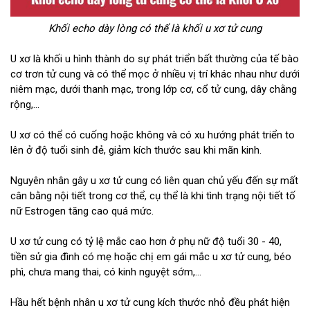
Khối echo dày lòng có thể là khối u xơ tử cung
U xơ là khối u hình thành do sự phát triển bất thường của tế bào
cơ trơn tử cung và có thể mọc ở nhiều vị trí khác nhau như dưới
niêm mạc, dưới thanh mạc, trong lớp cơ, cổ tử cung, dây chằng
rộng,...
U xơ có thể có cuống hoặc không và có xu hướng phát triển to
lên ở độ tuổi sinh đẻ, giảm kích thước sau khi mãn kinh.
Nguyên nhân gây u xơ tử cung có liên quan chủ yếu đến sự mất
cân bằng nội tiết trong cơ thể, cụ thể là khi tình trạng nội tiết tố
nữ Estrogen tăng cao quá mức.
U xơ tử cung có tỷ lệ mắc cao hơn ở phụ nữ độ tuổi 30 - 40,
tiền sử gia đình có mẹ hoặc chị em gái mắc u xơ tử cung, béo
phì, chưa mang thai, có kinh nguyệt sớm,...
Hầu hết bệnh nhân u xơ tử cung kích thước nhỏ đều phát hiện