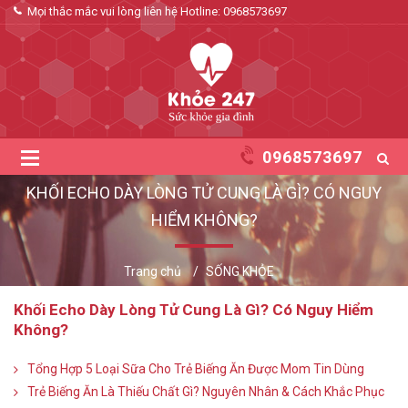
Mọi thắc mắc vui lòng liên hệ Hotline:
0968573697
0968573697
KHỐI ECHO DÀY LÒNG TỬ CUNG LÀ GÌ? CÓ NGUY
HIỂM KHÔNG?
Trang chủ
SỐNG KHỎE
Khối Echo Dày Lòng Tử Cung Là Gì? Có Nguy Hiểm
Không?
Tổng Hợp 5 Loại Sữa Cho Trẻ Biếng Ăn Được Mom Tin Dùng
Trẻ Biếng Ăn Là Thiếu Chất Gì? Nguyên Nhân & Cách Khắc Phục