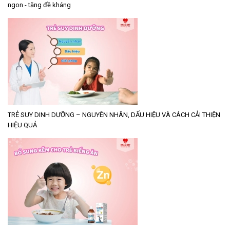
ngon - tăng đề kháng
TRẺ SUY DINH DƯỠNG – NGUYÊN NHÂN, DẤU HIỆU VÀ CÁCH CẢI THIỆN
HIỆU QUẢ