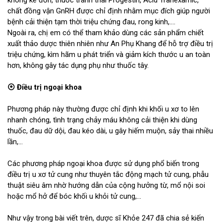
chất đồng vận GnRH được chỉ định nhằm mục đích giúp người
bệnh cải thiện tạm thời triệu chứng đau, rong kinh,....
Ngoài ra, chị em có thể tham khảo dùng các sản phẩm chiết
xuất thảo dược thiên nhiên như An Phụ Khang để hỗ trợ điều trị
triệu chứng, kìm hãm u phát triển và giảm kích thước u an toàn
hơn, không gây tác dụng phụ như thuốc tây.
⦿ Điều trị ngoại khoa
Phương pháp này thường được chỉ định khi khối u xơ to lên
nhanh chóng, tình trạng chảy máu không cải thiện khi dùng
thuốc, đau dữ dội, đau kéo dài, u gây hiếm muộn, sảy thai nhiều
lần,...
Các phương pháp ngoại khoa được sử dụng phổ biến trong
điều trị u xơ tử cung như thuyên tắc động mạch tử cung, phẫu
thuật siêu âm nhờ hướng dẫn của cộng hưởng từ, mổ nội soi
hoặc mổ hở để bóc khối u khỏi tử cung,...
Như vậy trong bài viết trên, dược sĩ Khỏe 247 đã chia sẻ kiến