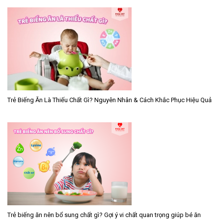
Trẻ Biếng Ăn Là Thiếu Chất Gì? Nguyên Nhân & Cách Khắc Phục Hiệu Quả
Trẻ biếng ăn nên bổ sung chất gì? Gợi ý vi chất quan trọng giúp bé ăn