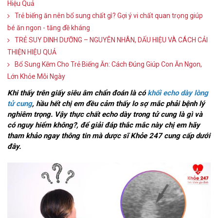
Hiệu Quả
Trẻ biếng ăn nên bổ sung chất gì? Gợi ý vi chất quan trọng giúp
bé ăn ngon - tăng đề kháng
TRẺ SUY DINH DƯỠNG – NGUYÊN NHÂN, DẤU HIỆU VÀ CÁCH CẢI
THIỆN HIỆU QUẢ
Bổ Sung Kẽm Cho Trẻ Biếng Ăn: Cách Đúng Giúp Con Ăn Ngon,
Lớn Khỏe Mỗi Ngày
Khi thấy trên giấy siêu âm chẩn đoán là có
khối echo dày lòng
tử cung
, hầu hết chị em đều cảm thấy lo sợ mắc phải bệnh lý
nghiêm trọng. Vậy thực chất echo dày trong tử cung là gì và
có nguy hiểm không?, để giải đáp thắc mắc này chị em hãy
tham khảo ngay thông tin mà dược sĩ Khỏe 247 cung cấp dưới
đây.