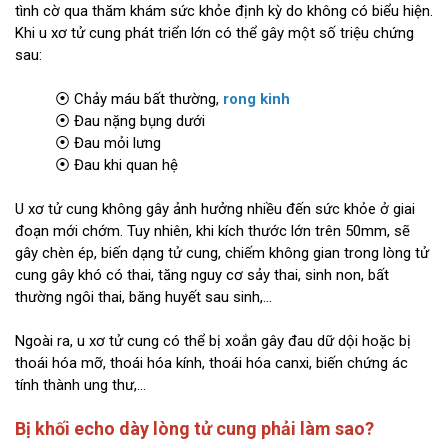
tình cờ qua thăm khám sức khỏe định kỳ do không có biểu hiện.
Khi u xơ tử cung phát triển lớn có thể gây một số triệu chứng
sau:
⦿ Chảy máu bất thường,
rong kinh
⦿ Đau nặng bụng dưới
⦿ Đau mỏi lưng
⦿ Đau khi quan hệ
U xơ tử cung không gây ảnh hưởng nhiều đến sức khỏe ở giai
đoạn mới chớm. Tuy nhiên, khi kích thước lớn trên 50mm, sẽ
gây chèn ép, biến dạng tử cung, chiếm không gian trong lòng tử
cung gây khó có thai, tăng nguy cơ sảy thai, sinh non, bất
thường ngôi thai, băng huyết sau sinh,...
Ngoài ra, u xơ tử cung có thể bị xoắn gây đau dữ dội hoặc bị
thoái hóa mỡ, thoái hóa kính, thoái hóa canxi, biến chứng ác
tính thành ung thư,...
Bị khối echo dày lòng tử cung phải làm sao?