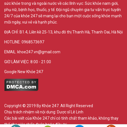
sức khỏe trong và ngoài nước về các lĩnh vực: Sức khỏe nam giới,
phụ nữ, bệnh học, thuốc, y tế. Đội ngũ chuyên gia tư vấn trực tuyến
24/7 của khỏe 247 sẽ mang lại cho bạn một cuộc sống khỏe mạnh
mỗi ngày, vui vẻ và hạnh phúc.
ĐỊA CHỈ:
B1.4, Liền kề 25-13, khu đô thị Thanh Hà, Thanh Oai, Hà Nội
HOTLINE: 0968573697
EMAIL: khoe247.vn@gmail.com
GIỜ LÀM VIỆC: 8:00 - 21:00
Google New Khỏe 247
Copyright © 2019 By Khỏe 247. All Right Reserved
Chịu trách nhiệm về nội dung:
Dược sĩ Lê Linh
Các bài viết của Khỏe 247 chỉ có tính chất tham khảo, không thay
thế cho việc chẩn đoán hoặc điều trị