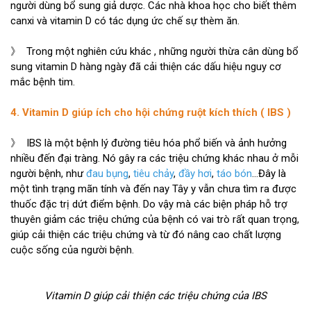
người dùng bổ sung giả dược. Các nhà khoa học cho biết thêm
canxi và vitamin D có tác dụng ức chế sự thèm ăn.
》 Trong một nghiên cứu khác , những người thừa cân dùng bổ
sung vitamin D hàng ngày đã cải thiện các dấu hiệu nguy cơ
mắc bệnh tim.
4. Vitamin D giúp ích cho hội chứng ruột kích thích ( IBS )
》 IBS là một bệnh lý đường tiêu hóa phổ biến và ảnh hưởng
nhiều đến đại tràng. Nó gây ra các triệu chứng khác nhau ở mỗi
người bệnh, như
đau bụng
,
tiêu chảy
,
đầy hơi
,
táo bón
…Đây là
một tình trạng mãn tính và đến nay Tây y vẫn chưa tìm ra được
thuốc đặc trị dứt điểm bệnh. Do vậy mà các biện pháp hỗ trợ
thuyên giảm các triệu chứng của bệnh có vai trò rất quan trọng,
giúp cải thiện các triệu chứng và từ đó nâng cao chất lượng
cuộc sống của người bệnh.
Vitamin D giúp cải thiện các triệu chứng của IBS