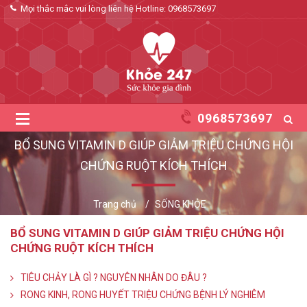
Mọi thắc mắc vui lòng liên hệ Hotline:
0968573697
0968573697
BỔ SUNG VITAMIN D GIÚP GIẢM TRIỆU CHỨNG HỘI
CHỨNG RUỘT KÍCH THÍCH
Trang chủ
SỐNG KHỎE
BỔ SUNG VITAMIN D GIÚP GIẢM TRIỆU CHỨNG HỘI
CHỨNG RUỘT KÍCH THÍCH
TIÊU CHẢY LÀ GÌ ? NGUYÊN NHÂN DO ĐÂU ?
RONG KINH, RONG HUYẾT TRIỆU CHỨNG BỆNH LÝ NGHIÊM