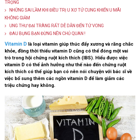
TRỌNG
NHỮNG SAI LẦM KHI ĐIỀU TRỊ U XƠ TỬ CUNG KHIẾN U MÃI
KHÔNG GIẢM
UNG THƯ ĐẠI TRÀNG RẤT DỄ DẪN ĐẾN TỬ VONG
ĐAU BỤNG BẠN ĐỪNG NÊN CHỦ QUAN !
Vitamin D
là loại vitamin giúp thúc đẩy xương và răng chắc
khỏe, đồng thời thiếu vitamin D cũng có thể đóng một vai
trò trong hội chứng ruột kích thích (IBS). Hiểu được việc
vitamin D có thể ảnh hưởng như thế nào đến chứng ruột
kích thích có thể giúp bạn có nên nói chuyện với bác sĩ về
việc bổ sung thêm các ngồn vitamin D để làm giảm các
triệu chứng hay không.