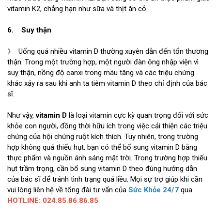
vitamin K2, chẳng hạn như sữa và thịt ăn cỏ.
6. Suy thận
》 Uống quá nhiều vitamin D thường xuyên dẫn đến tổn thương
thận. Trong một trường hợp, một người đàn ông nhập viện vì
suy thận, nồng độ canxi trong máu tăng và các triệu chứng
khác xảy ra sau khi anh ta tiêm vitamin D theo chỉ định của bác
sĩ.
Như vậy,
vitamin D
là loại vitamin cực kỳ quan trọng đối với sức
khỏe con người, đồng thời hữu ích trong việc cải thiện các triệu
chứng của hội chứng ruột kích thích. Tuy nhiên, trong trường
hợp không quá thiếu hụt, bạn có thể bổ sung vitamin D bằng
thực phẩm và nguồn ánh sáng mặt trời. Trong trường hợp thiếu
hụt trầm trọng, cần bổ sung vitamin D theo đúng hướng dẫn
của bác sĩ để tránh tình trạng quá liều. Mọi sự trợ giúp khi cần
vui lòng liên hệ về tổng đài tư vấn của
Sức
Khỏe 24/7
qua
HOTLINE: 024.85.86.86.85