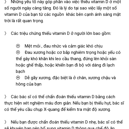
》 Những yếu tố này góp phần vào việc thiếu vitamin D ở một
số người ngày càng tăng. Đó là lý do tại sao việc lấy một số
vitamin D của bạn từ các nguồn khác bên cạnh ánh sáng mặt
trời là rất quan trọng.
》 Các triệu chứng thiếu vitamin D ở người lớn bao gồm:
⦿ Mệt mỏi , đau nhức và cảm giác khó chịu
⦿ Đau xương hoặc cơ bắp nghiêm trọng hoặc yếu có
thể gây khó khăn khi leo cầu thang, đứng lên khỏi sàn
hoặc ghế thấp, hoặc khiến bạn đi bộ với dáng đi lạch
bạch
⦿ Dễ gãy xương, đặc biệt là ở chân, xương chậu và
hông của bạn
》 Các bác sĩ có thể chẩn đoán thiếu vitamin D bằng cách
thực hiện xét nghiệm máu đơn giản. Nếu bạn bị thiếu hụt, bác sĩ
có thể yêu cầu chụp X-quang để kiểm tra mật độ xương.
》 Nếu bạn được chẩn đoán thiếu vitamin D nhẹ, bác sĩ có thể
sẽ khuyên bạn nên bổ sung vitamin D thông qua chế độ ăn