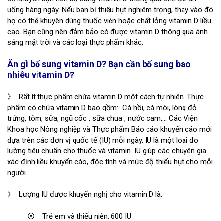
uống hàng ngày. Nếu bạn bị thiếu hụt nghiêm trọng, thay vào đó
họ có thể khuyên dùng thuốc viên hoặc chất lỏng vitamin D liều
cao. Bạn cũng nên đảm bảo có được vitamin D thông qua ánh
sáng mặt trời và các loại thực phẩm khác.
Ăn gì bổ sung vitamin D? Bạn cần bổ sung bao
nhiêu vitamin D?
》 Rất ít thực phẩm chứa vitamin D một cách tự nhiên. Thực
phẩm có chứa vitamin D bao gồm: Cá hồi, cá mòi, lòng đỏ
trứng, tôm, sữa, ngũ cốc , sữa chua , nước cam,… Các Viện
Khoa học Nông nghiệp và Thực phẩm Báo cáo khuyến cáo mới
dựa trên các đơn vị quốc tế (IU) mỗi ngày. IU là một loại đo
lường tiêu chuẩn cho thuốc và vitamin. IU giúp các chuyên gia
xác định liều khuyến cáo, độc tính và mức độ thiếu hụt cho mỗi
người.
》 Lượng IU được khuyến nghị cho vitamin D là:
⦿ Trẻ em và thiếu niên: 600 IU