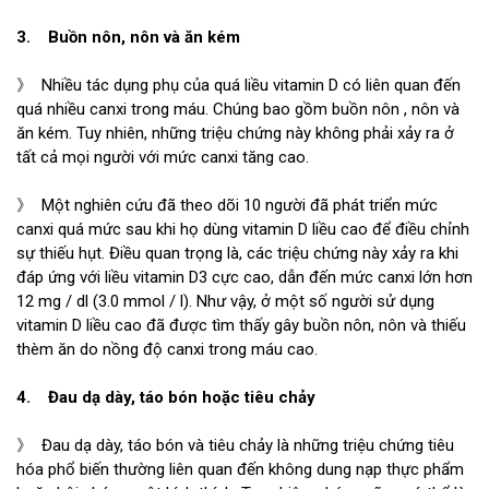
3. Buồn nôn, nôn và ăn kém
》 Nhiều tác dụng phụ của quá liều vitamin D có liên quan đến
quá nhiều canxi trong máu. Chúng bao gồm buồn nôn , nôn và
ăn kém. Tuy nhiên, những triệu chứng này không phải xảy ra ở
tất cả mọi người với mức canxi tăng cao.
》 Một nghiên cứu đã theo dõi 10 người đã phát triển mức
canxi quá mức sau khi họ dùng vitamin D liều cao để điều chỉnh
sự thiếu hụt. Điều quan trọng là, các triệu chứng này xảy ra khi
đáp ứng với liều vitamin D3 cực cao, dẫn đến mức canxi lớn hơn
12 mg / dl (3.0 mmol / l). Như vậy, ở một số người sử dụng
vitamin D liều cao đã được tìm thấy gây buồn nôn, nôn và thiếu
thèm ăn do nồng độ canxi trong máu cao.
4. Đau dạ dày, táo bón hoặc tiêu chảy
》 Đau dạ dày, táo bón và tiêu chảy là những triệu chứng tiêu
hóa phổ biến thường liên quan đến không dung nạp thực phẩm