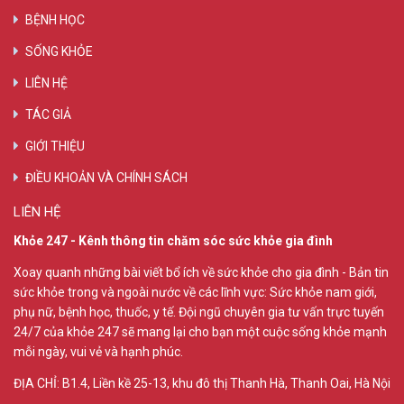
BỆNH HỌC
SỐNG KHỎE
LIÊN HỆ
TÁC GIẢ
GIỚI THIỆU
ĐIỀU KHOẢN VÀ CHÍNH SÁCH
LIÊN HỆ
Khỏe 247 - Kênh thông tin chăm sóc sức khỏe gia đình
Xoay quanh những bài viết bổ ích về sức khỏe cho gia đình - Bản tin
sức khỏe trong và ngoài nước về các lĩnh vực: Sức khỏe nam giới,
phụ nữ, bệnh học, thuốc, y tế. Đội ngũ chuyên gia tư vấn trực tuyến
24/7 của khỏe 247 sẽ mang lại cho bạn một cuộc sống khỏe mạnh
mỗi ngày, vui vẻ và hạnh phúc.
ĐỊA CHỈ:
B1.4, Liền kề 25-13, khu đô thị Thanh Hà, Thanh Oai, Hà Nội