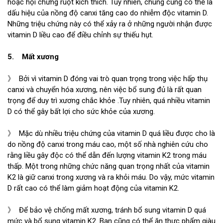
hoặc hội chứng ruột kích thích. Tuy nhiên, chúng cũng có thể là
dấu hiệu của nồng độ canxi tăng cao do nhiễm độc vitamin D.
Những triệu chứng này có thể xảy ra ở những người nhận được
vitamin D liều cao để điều chỉnh sự thiếu hụt.
5. Mất xương
》 Bởi vì vitamin D đóng vai trò quan trọng trong việc hấp thụ
canxi và chuyển hóa xương, nên việc bổ sung đủ là rất quan
trọng để duy trì xương chắc khỏe .Tuy nhiên, quá nhiều vitamin
D có thể gây bất lợi cho sức khỏe của xương.
》 Mặc dù nhiều triệu chứng của vitamin D quá liều được cho là
do nồng độ canxi trong máu cao, một số nhà nghiên cứu cho
rằng liều gây độc có thể dẫn đến lượng vitamin K2 trong máu
thấp. Một trong những chức năng quan trọng nhất của vitamin
K2 là giữ canxi trong xương và ra khỏi máu. Do vậy, mức vitamin
D rất cao có thể làm giảm hoạt động của vitamin K2.
》 Để bảo vệ chống mất xương, tránh bổ sung vitamin D quá
mức và bổ sung vitamin K2. Bạn cũng có thể ăn thực phẩm giàu