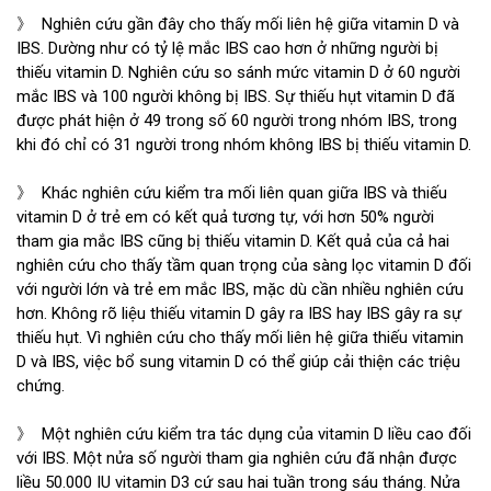
》 Nghiên cứu gần đây cho thấy mối liên hệ giữa vitamin D và
IBS. Dường như có tỷ lệ mắc IBS cao hơn ở những người bị
thiếu vitamin D. Nghiên cứu so sánh mức vitamin D ở 60 người
mắc IBS và 100 người không bị IBS. Sự thiếu hụt vitamin D đã
được phát hiện ở 49 trong số 60 người trong nhóm IBS, trong
khi đó chỉ có 31 người trong nhóm không IBS bị thiếu vitamin D.
》 Khác nghiên cứu kiểm tra mối liên quan giữa IBS và thiếu
vitamin D ở trẻ em có kết quả tương tự, với hơn 50% người
tham gia mắc IBS cũng bị thiếu vitamin D. Kết quả của cả hai
nghiên cứu cho thấy tầm quan trọng của sàng lọc vitamin D đối
với người lớn và trẻ em mắc IBS, mặc dù cần nhiều nghiên cứu
hơn. Không rõ liệu thiếu vitamin D gây ra IBS hay IBS gây ra sự
thiếu hụt. Vì nghiên cứu cho thấy mối liên hệ giữa thiếu vitamin
D và IBS, việc bổ sung vitamin D có thể giúp cải thiện các triệu
chứng.
》 Một nghiên cứu kiểm tra tác dụng của vitamin D liều cao đối
với IBS. Một nửa số người tham gia nghiên cứu đã nhận được
liều 50.000 IU vitamin D3 cứ sau hai tuần trong sáu tháng. Nửa