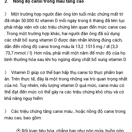
2. Nồng độ canxi trong máu tăng cao
》 Một trường hợp người đàn ông lớn tuổi mắc chứng mất trí
đã nhận 50.000 IU vitamin D mỗi ngày trong 6 tháng đã liên tục
phải nhập viện với các triệu chứng liên quan đến mức canxi cao
. Trong một trường hợp khác, hai người đàn ông đã sử dụng
các chất bổ sung vitamin D được dán nhãn không đúng cách,
dẫn đến nồng độ canxi trong máu là 13,2 .1515 mg / dl (3,3
.73,7 mmol / l). Hơn nữa, phải mất một năm để mức độ của họ
bình thường hóa sau khi họ ngừng dùng chất bổ sung vitamin D.
》 Vitamin D giúp cơ thể bạn hấp thụ canxi từ thực phẩm bạn
ăn. Trên thực tế, đây là một trong những vai trò quan trọng nhất
của nó. Tuy nhiên, nếu lượng vitamin D quá mức, canxi máu có
thể đạt đến mức có thể gây ra các triệu chứng khó chịu và có
khả năng nguy hiểm.
》 Các triệu chứng tăng canxi máu , hoặc nồng độ canxi trong
máu cao, bao gồm:
⦿ Rối loạn tiêu hóa, chẳng hạn như nôn mửa, buồn nôn