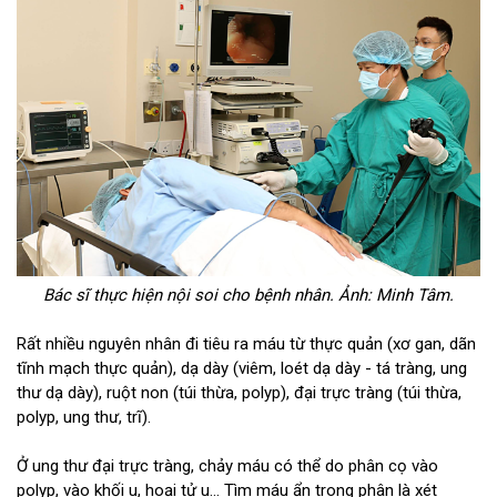
Bác sĩ thực hiện nội soi cho bệnh nhân. Ảnh: Minh Tâm.
Rất nhiều nguyên nhân đi tiêu ra máu từ thực quản (xơ gan, dãn
tĩnh mạch thực quản), dạ dày (viêm, loét dạ dày - tá tràng, ung
thư dạ dày), ruột non (túi thừa, polyp), đại trực tràng (túi thừa,
polyp, ung thư, trĩ).
Ở ung thư đại trực tràng, chảy máu có thể do phân cọ vào
polyp, vào khối u, hoại tử u... Tìm máu ẩn trong phân là xét