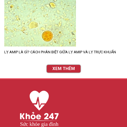
LỴ AMIP LÀ GÌ? CÁCH PHÂN BIỆT GIỮA LỴ AMIP VÀ LỴ TRỰC KHUẨN
XEM THÊM