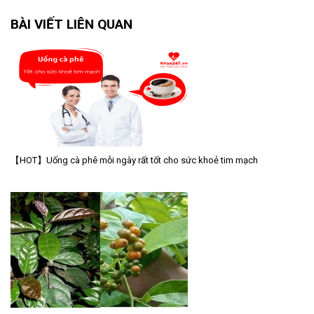
BÀI VIẾT LIÊN QUAN
【HOT】Uống cà phê mỗi ngày rất tốt cho sức khoẻ tim mạch