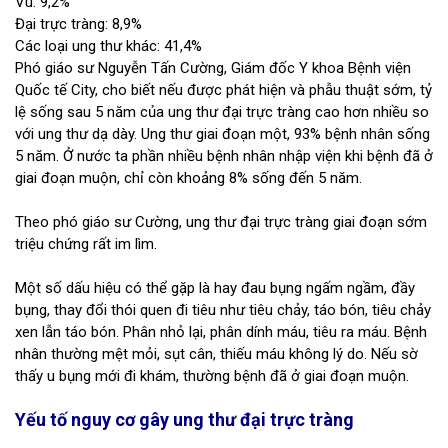
Vú: 9,2%
Đại trực tràng: 8,9%
Các loại ung thư khác: 41,4%
Phó giáo sư Nguyễn Tấn Cường, Giám đốc Y khoa Bệnh viện
Quốc tế City, cho biết nếu được phát hiện và phẫu thuật sớm, tỷ
lệ sống sau 5 năm của ung thư đại trực tràng cao hơn nhiều so
với ung thư dạ dày. Ung thư giai đoạn một, 93% bệnh nhân sống
5 năm. Ở nước ta phần nhiều bệnh nhân nhập viện khi bệnh đã ở
giai đoạn muộn, chỉ còn khoảng 8% sống đến 5 năm.
Theo phó giáo sư Cường, ung thư đại trực tràng giai đoạn sớm
triệu chứng rất im lìm.
Một số dấu hiệu có thể gặp là hay đau bụng ngấm ngầm, đầy
bụng, thay đổi thói quen đi tiêu như tiêu chảy, táo bón, tiêu chảy
xen lẫn táo bón. Phân nhỏ lại, phân dính máu, tiêu ra máu. Bệnh
nhân thường mệt mỏi, sụt cân, thiếu máu không l‎ý do. Nếu sờ
thấy u bụng mới đi khám, thường bệnh đã ở giai đoạn muộn.
Yếu tố nguy cơ gây ung thư đại trực tràng