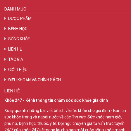
DANH MỤC
DƯỢC PHẨM
BỆNH HỌC
SỐNG KHỎE
LIÊN HỆ
TÁC GIẢ
GIỚI THIỆU
ĐIỀU KHOẢN VÀ CHÍNH SÁCH
LIÊN HỆ
Khỏe 247 - Kênh thông tin chăm sóc sức khỏe gia đình
Xoay quanh những bài viết bổ ích về sức khỏe cho gia đình - Bản tin
sức khỏe trong và ngoài nước về các lĩnh vực: Sức khỏe nam giới,
phụ nữ, bệnh học, thuốc, y tế. Đội ngũ chuyên gia tư vấn trực tuyến
24/7 của khỏe 247 sẽ mang lại cho bạn một cuộc sống khỏe mạnh