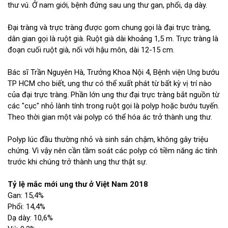
thư vú. Ở nam giới, bệnh đứng sau ung thư gan, phổi, dạ dày.
Đại tràng và trực tràng được gom chung gọi là đại trực tràng,
dân gian gọi là ruột già. Ruột già dài khoảng 1,5 m. Trực tràng là
đoạn cuối ruột già, nối với hậu môn, dài 12-15 cm.
Bác sĩ Trần Nguyên Hà, Trưởng Khoa Nội 4, Bệnh viện Ung bướu
TP HCM cho biết, ung thư có thể xuất phát từ bất kỳ vị trí nào
của đại trực tràng. Phần lớn ung thư đại trực tràng bắt nguồn từ
các "cục" nhỏ lành tính trong ruột gọi là polyp hoặc bướu tuyến.
Theo thời gian một vài polyp có thể hóa ác trở thành ung thư.
Polyp lúc đầu thường nhỏ và sinh sản chậm, không gây triệu
chứng. Vì vậy nên cần tầm soát các polyp có tiềm năng ác tính
trước khi chúng trở thành ung thư thật sự.
Tỷ lệ mắc mới ung thư ở Việt Nam 2018
Gan: 15,4%
Phổi: 14,4%
Dạ dày: 10,6%