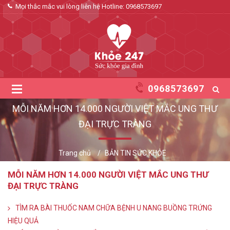
Mọi thắc mắc vui lòng liên hệ Hotline:
0968573697
0968573697
MỖI NĂM HƠN 14.000 NGƯỜI VIỆT MẮC UNG THƯ
ĐẠI TRỰC TRÀNG
Trang chủ
BẢN TIN SỨC KHỎE
MỖI NĂM HƠN 14.000 NGƯỜI VIỆT MẮC UNG THƯ
ĐẠI TRỰC TRÀNG
TÌM RA BÀI THUỐC NAM CHỮA BỆNH U NANG BUỒNG TRỨNG
HIỆU QUẢ