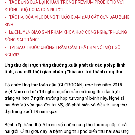
TÁC DỤNG CỦA LỢI KHUẨN TRONG PREMIUM PROBIOTIC VỚI
ĐƯỜNG RUỘT CỦA CON NGƯỜI
TÁC HẠI CỦA VIỆC DÙNG THUỐC GIẢM ĐAU CẮT CƠN ĐAU BỤNG
KINH
LỄ CHUYỂN GIAO SẢN PHẨM KHOA HỌC CÔNG NGHỆ "PHƯƠNG
ĐÔNG ĐẠI TRÀNG"
TẠI SAO THUỐC CHỐNG TRẦM CẢM THẤT BẠI VỚI MỘT SỐ
NGƯỜI?
Ung thư đại trực tràng thường xuất phát từ các polyp lành
tính, sau một thời gian chúng "hóa ác" trở thành ung thư.
Tổ chức Ung thư toàn cầu (GLOBOCAN) ước tính năm 2018
Việt Nam có hơn 14 nghìn người mắc mới ung thư đại trực
tràng và hơn 7 nghìn trường hợp tử vong vì bệnh này. Nghệ sĩ
hài Anh Vũ vừa qua đời tại Mỹ, đã phát hiện và điều trị ung thư
đại tràng suốt 19 năm qua.
Bệnh xếp hàng thứ 5 trong số những ung thư thường gặp ở cả
hai giới. Ở nữ giới, đây là bệnh ung thư phổ biến thứ hai sau ung