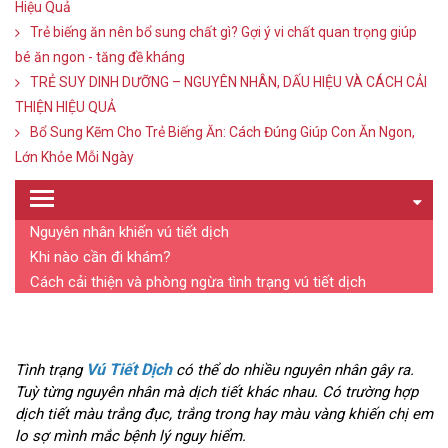
Hiệu Quả
Trẻ biếng ăn nên bổ sung chất gì? Gợi ý vi chất quan trọng giúp
bé ăn ngon - tăng đề kháng
TRẺ SUY DINH DƯỠNG – NGUYÊN NHÂN, DẤU HIỆU VÀ CÁCH CẢI
THIỆN HIỆU QUẢ
Bổ Sung Kẽm Cho Trẻ Biếng Ăn: Cách Đúng Giúp Con Ăn Ngon,
Lớn Khỏe Mỗi Ngày
Nguyên nhân khiến vú tiết dịch
Khi nào cần đi khám?
Cách cải thiện và phòng ngừa tình trạng vú tiết dịch
Vú Tiết Dịch
Tình trạng
có thể do nhiều nguyên nhân gây ra.
Tuỳ từng nguyên nhân mà dịch tiết khác nhau. Có trường hợp
dịch tiết màu trắng đục, trắng trong hay màu vàng khiến chị em
lo sợ mình mắc bệnh lý nguy hiểm.