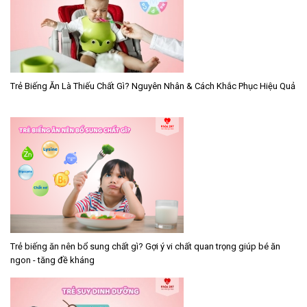
Trẻ Biếng Ăn Là Thiếu Chất Gì? Nguyên Nhân & Cách Khắc Phục Hiệu Quả
Trẻ biếng ăn nên bổ sung chất gì? Gợi ý vi chất quan trọng giúp bé ăn
ngon - tăng đề kháng