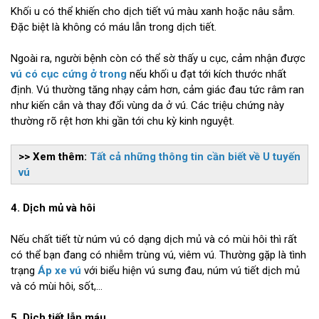
Khối u có thể khiến cho dịch tiết vú màu xanh hoặc nâu sẫm.
Đặc biệt là không có máu lẫn trong dịch tiết.
Ngoài ra, người bệnh còn có thể sờ thấy u cục, cảm nhận được
vú có cục cứng ở trong
nếu khối u đạt tới kích thước nhất
định. Vú thường tăng nhạy cảm hơn, cảm giác đau tức râm ran
như kiến cắn và thay đổi vùng da ở vú. Các triệu chứng này
thường rõ rệt hơn khi gần tới chu kỳ kinh nguyệt.
>> Xem thêm:
Tất cả những thông tin cần biết về U tuyến
vú
4. Dịch mủ và hôi
Nếu chất tiết từ núm vú có dạng dịch mủ và có mùi hôi thì rất
có thể bạn đang có nhiễm trùng vú, viêm vú. Thường gặp là tình
trạng
Áp xe vú
với biểu hiện vú sưng đau, núm vú tiết dịch mủ
và có mùi hôi, sốt,…
5. Dịch tiết lẫn máu