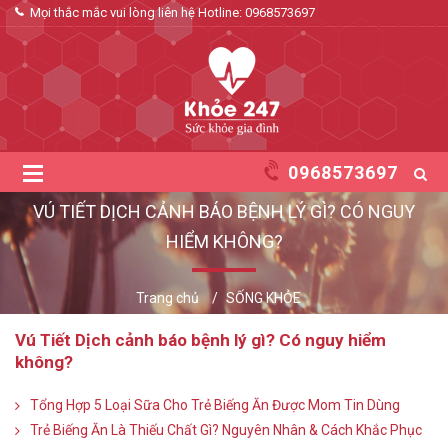
Mọi thắc mắc vui lòng liên hệ Hotline:
0968573697
0968573697
VÚ TIẾT DỊCH CẢNH BÁO BỆNH LÝ GÌ? CÓ NGUY
HIỂM KHÔNG?
Trang chủ
SỐNG KHỎE
Vú Tiết Dịch cảnh báo bệnh lý gì? Có nguy hiểm
không?
Tổng Hợp 5 Loại Sữa Cho Trẻ Biếng Ăn Được Mom Tin Dùng
Trẻ Biếng Ăn Là Thiếu Chất Gì? Nguyên Nhân & Cách Khắc Phục