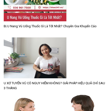
Bị U Nang Vú Uống Thuốc Gì Là Tốt Nhất? Chuyên Gia Khuyến Cáo
U XƠ TUYẾN VÚ CÓ NGUY HIỂM KHÔNG? GIẢI PHÁP HIỆU QUẢ CHỈ SAU
3 THÁNG