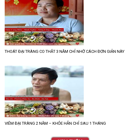
THOÁT ĐẠI TRÀNG CO THẮT 3 NĂM CHỈ NHỜ CÁCH ĐƠN GIẢN NÀY
VIÊM ĐẠI TRÀNG 2 NĂM – KHỎE HẲN CHỈ SAU 1 THÁNG