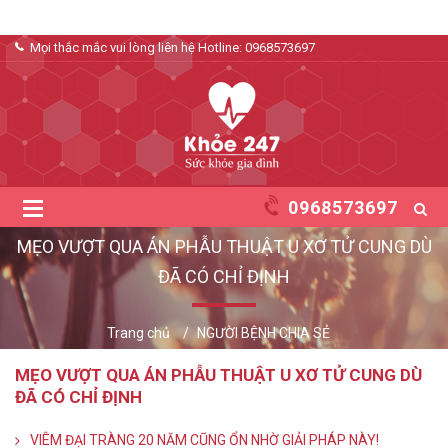
Mọi thắc mắc vui lòng liên hệ Hotline:
0968573697
0968573697
MẸO VƯỢT QUA ÁN PHẪU THUẬT U XƠ TỬ CUNG DÙ
ĐÃ CÓ CHỈ ĐỊNH
Trang chủ
NGƯỜI BỆNH CHIA SẺ
MẸO VƯỢT QUA ÁN PHẪU THUẬT U XƠ TỬ CUNG DÙ
ĐÃ CÓ CHỈ ĐỊNH
VIÊM ĐẠI TRÀNG 20 NĂM CŨNG ỔN NHỜ GIẢI PHÁP NÀY!