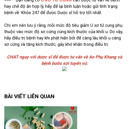
=>> Bạn đang có
U XƠ TỬ CUNG
cần được tư vấn về bệnh
hay chế độ ăn hợp lý, hãy để lại bình luận hoặc gửi tình trạng
bệnh về Khỏe 247 để được Dược sĩ hỗ trợ tốt nhất.
Chị em nên lưu ý rằng, mỗi mức độ tiêu giảm U xơ tử cung phụ
thuộc vào mức độ xơ cứng cùng kích thước của khối u. Do vậy,
hãy điều trị bệnh hay khi phát hiện bởi để càng lâu khối u càng
xơ cứng và tăng kích thước, gây khó khăn trong điều trị.
CHAT ngay với dược sĩ để được tư vấn về An Phụ Khang và
bệnh bướu sợi tuyến vú:
BÀI VIẾT LIÊN QUAN