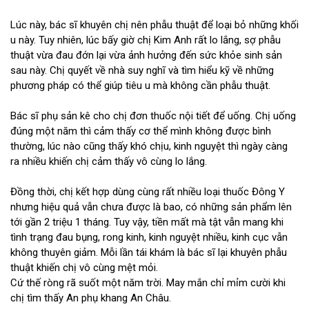
Lúc này, bác sĩ khuyên chị nên phẫu thuật để loại bỏ những khối
u này. Tuy nhiên, lúc bấy giờ chị Kim Anh rất lo lắng, sợ phẫu
thuật vừa đau đớn lại vừa ảnh hưởng đến sức khỏe sinh sản
sau này. Chị quyết về nhà suy nghĩ và tìm hiểu kỹ về những
phương pháp có thể giúp tiêu u mà không cần phẫu thuật.
Bác sĩ phụ sản kê cho chị đơn thuốc nội tiết để uống. Chị uống
đúng một năm thì cảm thấy cơ thể mình không được bình
thường, lúc nào cũng thấy khó chịu, kinh nguyệt thì ngày càng
ra nhiều khiến chị cảm thấy vô cùng lo lắng.
Đồng thời, chị kết hợp dùng cùng rất nhiều loại thuốc Đông Y
nhưng hiệu quả vẫn chưa được là bao, có những sản phẩm lên
tới gần 2 triệu 1 tháng. Tuy vậy, tiền mất mà tật vẫn mang khi
tình trạng đau bụng, rong kinh, kinh nguyệt nhiều, kinh cục vẫn
không thuyên giảm. Mỗi lần tái khám là bác sĩ lại khuyên phẫu
thuật khiến chị vô cùng mệt mỏi.
Cứ thế ròng rã suốt một năm trời. May mắn chỉ mỉm cười khi
chị tìm thấy An phụ khang An Châu.