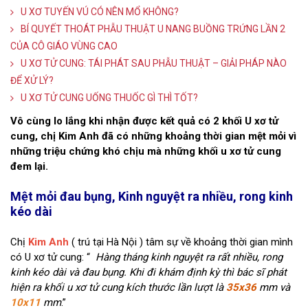
U XƠ TUYẾN VÚ CÓ NÊN MỔ KHÔNG?
BÍ QUYẾT THOÁT PHẪU THUẬT U NANG BUỒNG TRỨNG LẦN 2
CỦA CÔ GIÁO VÙNG CAO
U XƠ TỬ CUNG: TÁI PHÁT SAU PHẪU THUẬT – GIẢI PHÁP NÀO
ĐỂ XỬ LÝ?
U XƠ TỬ CUNG UỐNG THUỐC GÌ THÌ TỐT?
Vô cùng lo lắng khi nhận được kết quả có 2 khối U xơ tử
cung, chị Kim Anh đã có những khoảng thời gian mệt mỏi vì
những triệu chứng khó chịu mà những khối u xơ tử cung
đem lại.
Mệt mỏi đau bụng, Kinh nguyệt ra nhiều, rong kinh
kéo dài
Chị
Kim Anh
( trú tại Hà Nội ) tâm sự về khoảng thời gian mình
có U xơ tử cung: “
Hàng tháng kinh nguyệt ra rất nhiều, rong
kinh kéo dài và đau bụng. Khi đi khám định kỳ thì bác sĩ phát
hiện ra khối u xơ tử cung kích thước lần lượt là
35x36
mm và
10x11
mm
.”