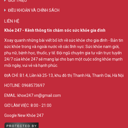
GIỚI THIỆU
ĐIỀU KHOẢN VÀ CHÍNH SÁCH
LIÊN HỆ
Khỏe 247 - Kênh thông tin chăm sóc sức khỏe gia đình
Xoay quanh những bài viết bổ ích về sức khỏe cho gia đình - Bản tin
sức khỏe trong và ngoài nước về các lĩnh vực: Sức khỏe nam giới,
phụ nữ, bệnh học, thuốc, y tế. Đội ngũ chuyên gia tư vấn trực tuyến
24/7 của khỏe 247 sẽ mang lại cho bạn một cuộc sống khỏe mạnh
mỗi ngày, vui vẻ và hạnh phúc.
ĐỊA CHỈ:
B1.4, Liền kề 25-13, khu đô thị Thanh Hà, Thanh Oai, Hà Nội
HOTLINE: 0968573697
EMAIL: khoe247.vn@gmail.com
GIỜ LÀM VIỆC: 8:00 - 21:00
Google New Khỏe 247