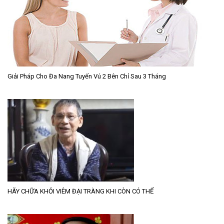
Giải Pháp Cho Đa Nang Tuyến Vú 2 Bên Chỉ Sau 3 Tháng
HÃY CHỮA KHỎI VIÊM ĐẠI TRÀNG KHI CÒN CÓ THỂ