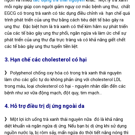
ngon và nhiều
tác dụng trà thái nguyên
khác. Một ly trà xanh
mỗi ngày giúp con người giảm nguy cơ mắc bệnh ung thư, chất
EGCG có trong trà xanh có tác dụng điều chỉnh và hạn chế quá
trình phát triển của ung thư bằng cách tiêu diệt tế bào gây ra
ung thư. Đặc biệt hơn là trà xanh có thể kìm hãm sự phát triển
của các tế bào gây ung thư phổi, ngăn ngừa và làm ức chế sự
phát triển của ung thư đại trực tràng và có khả năng giết chết
các tế bào gây ung thư tuyến tiền liệt.
3. Hạn chế các cholesterol có hại
》
Polyphenol chống oxy hóa có trong trà xanh thái nguyên
làm cho các gốc tự do không phản ứng với cholesterol LDL
trong máu, loại cholesterol có hại - nguyên nhân dẫn đến các
bệnh như xơ vữa động mạch, đột quỵ, tim mạch...
4. Hỗ trợ điều trị dị ứng ngoài da
》
Một lợi ích uống trà xanh thái nguyên nữa đó là khả năng
diệt khuẩn và ngăn ngừa dị ứng. Nếu bạn bị dị ứng khi sử dụng
nguồn nước lạ, bị rôm sảy, mẩn ngứa do thời tiết nắng nóng thì