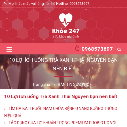
Mọi thắc mắc vui lòng liên hệ Hotline:
0968573697
0968573697
10 LỢI ÍCH UỐNG TRÀ XANH THÁI NGUYÊN BẠN
NÊN BIẾT
Trang chủ
BẢN TIN SỨC KHỎE
10 Lợi ích uống Trà Xanh Thái Nguyên bạn nên biết
TÌM RA BÀI THUỐC NAM CHỮA BỆNH U NANG BUỒNG TRỨNG
HIỆU QUẢ
TÁC DỤNG CỦA LỢI KHUẨN TRONG PREMIUM PROBIOTIC VỚI