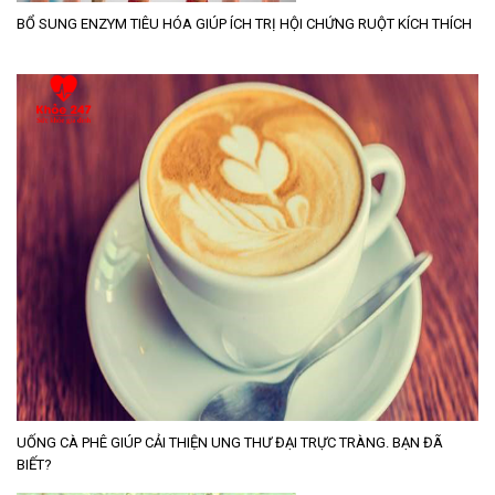
BỔ SUNG ENZYM TIÊU HÓA GIÚP ÍCH TRỊ HỘI CHỨNG RUỘT KÍCH THÍCH
UỐNG CÀ PHÊ GIÚP CẢI THIỆN UNG THƯ ĐẠI TRỰC TRÀNG. BẠN ĐÃ
BIẾT?