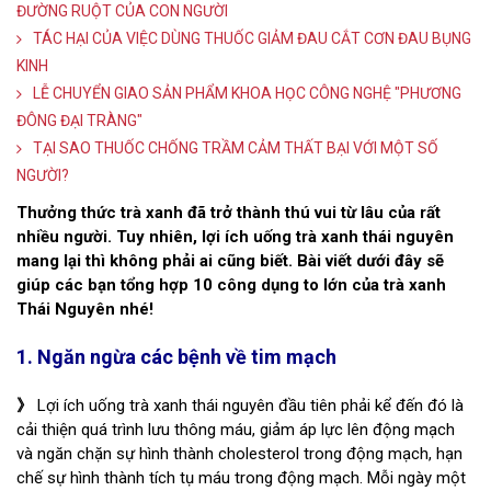
ĐƯỜNG RUỘT CỦA CON NGƯỜI
TÁC HẠI CỦA VIỆC DÙNG THUỐC GIẢM ĐAU CẮT CƠN ĐAU BỤNG
KINH
LỄ CHUYỂN GIAO SẢN PHẨM KHOA HỌC CÔNG NGHỆ "PHƯƠNG
ĐÔNG ĐẠI TRÀNG"
TẠI SAO THUỐC CHỐNG TRẦM CẢM THẤT BẠI VỚI MỘT SỐ
NGƯỜI?
Thưởng thức trà xanh đã trở thành thú vui từ lâu của rất
nhiều người. Tuy nhiên, lợi ích uống trà xanh thái nguyên
mang lại thì không phải ai cũng biết. Bài viết dưới đây sẽ
giúp các bạn tổng hợp 10 công dụng to lớn của trà xanh
Thái Nguyên nhé!
1. Ngăn ngừa các bệnh về tim mạch
》
Lợi ích uống trà xanh thái nguyên đầu tiên phải kể đến đó là
cải thiện quá trình lưu thông máu, giảm áp lực lên động mạch
và ngăn chặn sự hình thành cholesterol trong động mạch, hạn
chế sự hình thành tích tụ máu trong động mạch. Mỗi ngày một