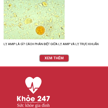
LỴ AMIP LÀ GÌ? CÁCH PHÂN BIỆT GIỮA LỴ AMIP VÀ LỴ TRỰC KHUẨN
XEM THÊM