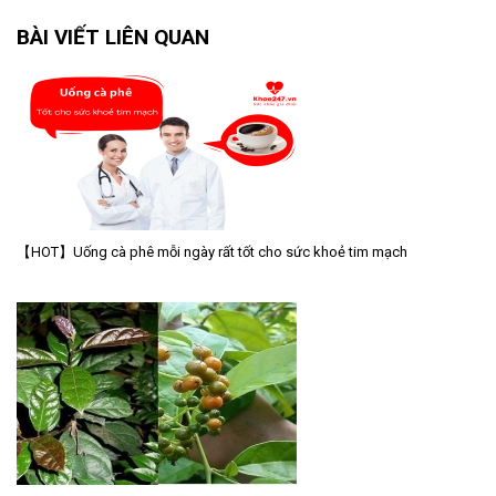
BÀI VIẾT LIÊN QUAN
【HOT】Uống cà phê mỗi ngày rất tốt cho sức khoẻ tim mạch