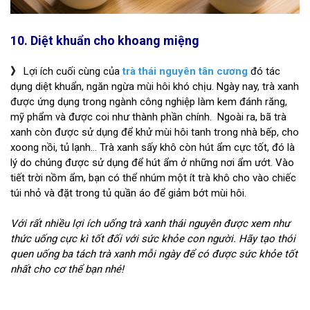
10. Diệt khuẩn cho khoang miệng
》
Lợi ích cuối cùng của
trà thái nguyên tân cương
đó tác
dụng diệt khuẩn, ngăn ngừa mùi hôi khó chịu. Ngày nay, trà xanh
được ứng dụng trong ngành công nghiệp làm kem đánh răng,
mỹ phẩm và được coi như thành phần chính. Ngoài ra, bã trà
xanh còn được sử dụng để khử mùi hôi tanh trong nhà bếp, cho
xoong nồi, tủ lạnh... Trà xanh sấy khô còn hút ẩm cực tốt, đó là
lý do chúng được sử dụng để hút ẩm ở những nơi ẩm ướt. Vào
tiết trời nồm ẩm, bạn có thể nhúm một ít trà khô cho vào chiếc
túi nhỏ và đặt trong tủ quần áo để giảm bớt mùi hôi.
Với rất nhiều lợi ích uống trà xanh thái nguyên được xem như
thức uống cực kì tốt đối với sức khỏe con người. Hãy tạo thói
quen uống ba tách trà xanh mỗi ngày để có được sức khỏe tốt
nhất cho cơ thể bạn nhé!