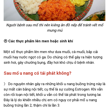
Người bệnh sau mổ thì nên kiêng ăn đồ nếp để tránh vết mổ
mưng mủ
⦿ Các thực phẩm lên men hoặc sinh khí
Một số thực phẩm lên men như dưa muối, cà muối, bắp cải
muối hay nước ngọt có ga. Do chúng có thể gây ra hiện tượng
sinh hơi, gây chướng bụng, đầy hơi khó chịu ở bệnh nhân.
Sau mổ u nang có tái phát không?
》 Do nguyên nhân gây ra những khối u nang buồng trứng này là
sự mất cân bằng nội tiết, cụ thể là sự cường Estrogen. Khi vẫn
còn rối loạn nội tiết, khối u vẫn có thể tái phát trong tương lai.
Đây là lý do khiến nhiều chị em có nguy cơ phải mổ u nang
buồng trứng lần 2, thậm chí là lần 3.