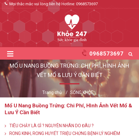
Mọi thắc mắc vui lòng liên hệ Hotline:
0968573697
0968573697
MỔ U NANG BUỒNG TRỨNG: CHI PHÍ, HÌNH ẢNH
VẾT MỔ & LƯU Ý CẦN BIẾT
Trang chủ
SỐNG KHỎE
Mổ U Nang Buồng Trứng: Chi Phí, Hình Ảnh Vết Mổ &
Lưu Ý Cần Biết
TIÊU CHẢY LÀ GÌ ? NGUYÊN NHÂN DO ĐÂU ?
RONG KINH, RONG HUYẾT TRIỆU CHỨNG BỆNH LÝ NGHIÊM