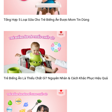
Tổng Hợp 5 Loại Sữa Cho Trẻ Biếng Ăn Được Mom Tin Dùng
Trẻ Biếng Ăn Là Thiếu Chất Gì? Nguyên Nhân & Cách Khắc Phục Hiệu Quả