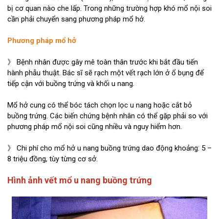
bị cơ quan nào che lấp. Trong những trường hợp khó mổ nội soi
cần phải chuyển sang phương pháp mổ hở.
Phương pháp mổ hở
》 Bệnh nhân được gây mê toàn thân trước khi bắt đầu tiến
hành phẫu thuật. Bác sĩ sẽ rạch một vết rạch lớn ở ổ bụng để
tiếp cận với buồng trứng và khối u nang.
Mổ hở cung có thể bóc tách chọn lọc u nang hoặc cắt bỏ
buồng trứng. Các biến chứng bệnh nhân có thể gặp phải so với
phương pháp mổ nội soi cũng nhiều và nguy hiểm hơn.
》 Chi phí cho mổ hở u nang buồng trứng dao động khoảng: 5 –
8 triệu đồng, tùy từng cơ sở.
Hình ảnh vết mổ u nang buồng trứng