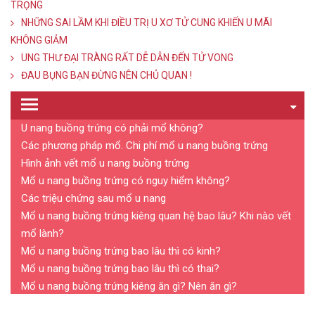
TRỌNG
NHỮNG SAI LẦM KHI ĐIỀU TRỊ U XƠ TỬ CUNG KHIẾN U MÃI
KHÔNG GIẢM
UNG THƯ ĐẠI TRÀNG RẤT DỄ DẪN ĐẾN TỬ VONG
ĐAU BỤNG BẠN ĐỪNG NÊN CHỦ QUAN !
U nang buồng trứng có phải mổ không?
Các phương pháp mổ. Chi phí mổ u nang buồng trứng
Hình ảnh vết mổ u nang buồng trứng
Mổ u nang buồng trứng có nguy hiểm không?
Các triệu chứng sau mổ u nang
Mổ u nang buồng trứng kiêng quan hệ bao lâu? Khi nào vết
mổ lành?
Mổ u nang buồng trứng bao lâu thì có kinh?
Mổ u nang buồng trứng bao lâu thì có thai?
Mổ u nang buồng trứng kiêng ăn gì? Nên ăn gì?