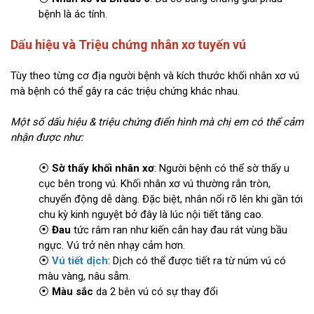
bệnh là ác tính.
Dấu hiệu và Triệu chứng nhân xơ tuyến vú
Tùy theo từng cơ địa người bệnh và kích thước khối nhân xơ vú
mà bệnh có thể gây ra các triệu chứng khác nhau.
Một số dấu hiệu & triệu chứng điển hình mà chị em có thể cảm
nhận được như:
⦿
Sờ thấy khối nhân xơ
: Người bệnh có thể sờ thấy u
cục bên trong vú. Khối nhân xơ vú thường rắn tròn,
chuyển động dễ dàng. Đặc biệt, nhân nổi rõ lên khi gần tới
chu kỳ kinh nguyệt bở đây là lúc nội tiết tăng cao.
⦿
Đau
tức râm ran như kiến cắn hay đau rát vùng bầu
ngực. Vú trở nên nhạy cảm hơn.
⦿
Vú tiết dịch
: Dịch có thể được tiết ra từ núm vú có
màu vàng, nâu sẫm.
⦿
Màu sắc
da 2 bên vú có sự thay đổi