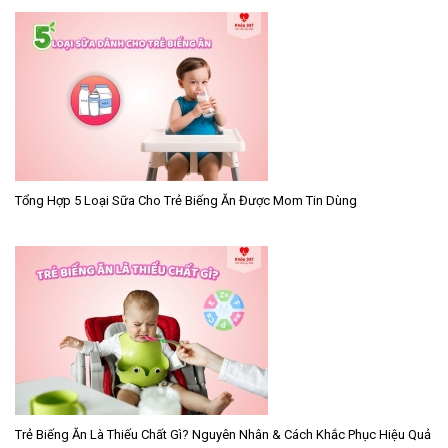
Tổng Hợp 5 Loại Sữa Cho Trẻ Biếng Ăn Được Mom Tin Dùng
Trẻ Biếng Ăn Là Thiếu Chất Gì? Nguyên Nhân & Cách Khắc Phục Hiệu Quả