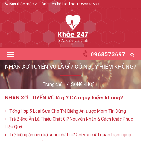
Mọi thắc mắc vui lòng liên hệ Hotline:
0968573697
0968573697
NHÂN XƠ TUYẾN VÚ LÀ GÌ? CÓ NGUY HIỂM KHÔNG?
Trang chủ
SỐNG KHỎE
NHÂN XƠ TUYẾN VÚ là gì? Có nguy hiểm không?
Tổng Hợp 5 Loại Sữa Cho Trẻ Biếng Ăn Được Mom Tin Dùng
Trẻ Biếng Ăn Là Thiếu Chất Gì? Nguyên Nhân & Cách Khắc Phục
Hiệu Quả
Trẻ biếng ăn nên bổ sung chất gì? Gợi ý vi chất quan trọng giúp