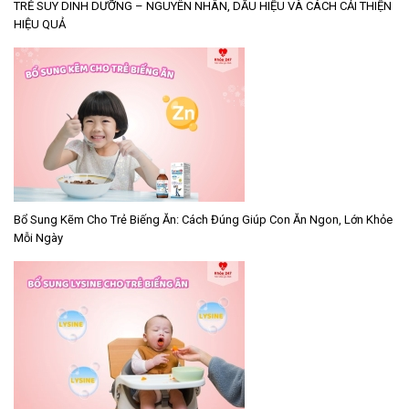
TRẺ SUY DINH DƯỠNG – NGUYÊN NHÂN, DẤU HIỆU VÀ CÁCH CẢI THIỆN
HIỆU QUẢ
Bổ Sung Kẽm Cho Trẻ Biếng Ăn: Cách Đúng Giúp Con Ăn Ngon, Lớn Khỏe
Mỗi Ngày