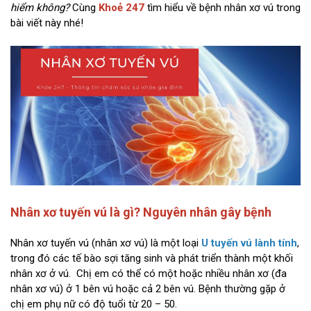
hiểm không?
Cùng
Khoẻ 247
tìm hiểu về bệnh nhân xơ vú trong
bài viết này nhé!
Nhân xơ tuyến vú là gì? Nguyên nhân gây bệnh
Nhân xơ tuyến vú (nhân xơ vú) là một loại
U tuyến vú lành tính
,
trong đó các tế bào sợi tăng sinh và phát triển thành một khối
nhân xơ ở vú. Chị em có thể có một hoặc nhiều nhân xơ (đa
nhân xơ vú) ở 1 bên vú hoặc cả 2 bên vú. Bệnh thường gặp ở
chị em phụ nữ có độ tuổi từ 20 – 50.