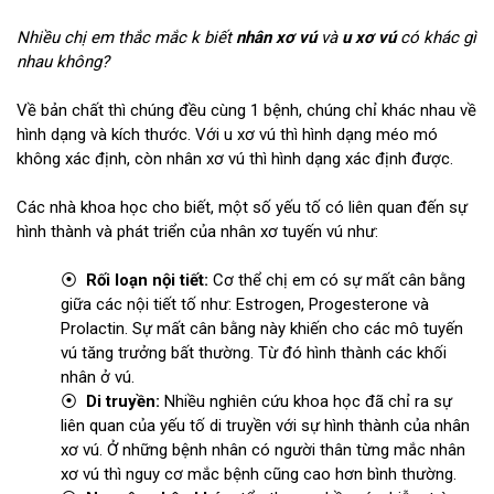
Nhiều chị em thắc mắc k biết
nhân xơ vú
và
u xơ vú
có khác gì
nhau không?
Về bản chất thì chúng đều cùng 1 bệnh, chúng chỉ khác nhau về
hình dạng và kích thước. Với u xơ vú thì hình dạng méo mó
không xác định, còn nhân xơ vú thì hình dạng xác định được.
Các nhà khoa học cho biết, một số yếu tố có liên quan đến sự
hình thành và phát triển của nhân xơ tuyến vú như:
⦿
Rối loạn nội tiết:
Cơ thể chị em có sự mất cân bằng
giữa các nội tiết tố như: Estrogen, Progesterone và
Prolactin. Sự mất cân bằng này khiến cho các mô tuyến
vú tăng trưởng bất thường. Từ đó hình thành các khối
nhân ở vú.
⦿
Di truyền:
Nhiều nghiên cứu khoa học đã chỉ ra sự
liên quan của yếu tố di truyền với sự hình thành của nhân
xơ vú. Ở những bệnh nhân có người thân từng mắc nhân
xơ vú thì nguy cơ mắc bệnh cũng cao hơn bình thường.