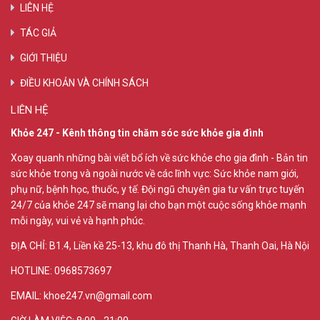
LIÊN HỆ
TÁC GIẢ
GIỚI THIỆU
ĐIỀU KHOẢN VÀ CHÍNH SÁCH
LIÊN HỆ
Khỏe 247 - Kênh thông tin chăm sóc sức khỏe gia đình
Xoay quanh những bài viết bổ ích về sức khỏe cho gia đình - Bản tin
sức khỏe trong và ngoài nước về các lĩnh vực: Sức khỏe nam giới,
phụ nữ, bệnh học, thuốc, y tế. Đội ngũ chuyên gia tư vấn trực tuyến
24/7 của khỏe 247 sẽ mang lại cho bạn một cuộc sống khỏe mạnh
mỗi ngày, vui vẻ và hạnh phúc.
ĐỊA CHỈ:
B1.4, Liền kề 25-13, khu đô thị Thanh Hà, Thanh Oai, Hà Nội
HOTLINE: 0968573697
EMAIL: khoe247.vn@gmail.com