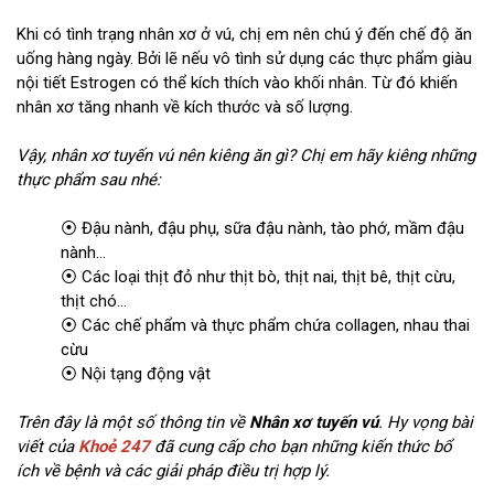
Khi có tình trạng nhân xơ ở vú, chị em nên chú ý đến chế độ ăn
uống hàng ngày. Bởi lẽ nếu vô tình sử dụng các thực phẩm giàu
nội tiết Estrogen có thể kích thích vào khối nhân. Từ đó khiến
nhân xơ tăng nhanh về kích thước và số lượng.
Vậy, nhân xơ tuyến vú nên kiêng ăn gì? Chị em hãy kiêng những
thực phẩm sau nhé:
⦿ Đậu nành, đậu phụ, sữa đậu nành, tào phớ, mầm đậu
nành…
⦿ Các loại thịt đỏ như thịt bò, thịt nai, thịt bê, thịt cừu,
thịt chó…
⦿ Các chế phẩm và thực phẩm chứa collagen, nhau thai
cừu
⦿ Nội tạng động vật
Trên đây là một số thông tin về
Nhân xơ tuyến vú
. Hy vọng bài
viết của
Khoẻ 247
đã cung cấp cho bạn những kiến thức bổ
ích về bệnh và các giải pháp điều trị hợp lý.