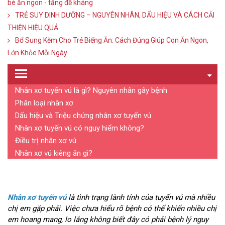
bé ăn ngon - tăng đề kháng
TRẺ SUY DINH DƯỠNG – NGUYÊN NHÂN, DẤU HIỆU VÀ CÁCH CẢI
THIỆN HIỆU QUẢ
Bổ Sung Kẽm Cho Trẻ Biếng Ăn: Cách Đúng Giúp Con Ăn Ngon,
Lớn Khỏe Mỗi Ngày
Nhân xơ tuyến vú là gì? Nguyên nhân gây bệnh
Phân loại nhân xơ
Dấu hiệu và Triệu chứng nhân xơ tuyến vú
Nhân xơ tuyến vú có nguy hiểm không?
Điều trị nhân xơ vú
Nhân xơ vú kiêng ăn gì?
Nhân xơ tuyến vú
là tình trạng lành tính của tuyến vú mà nhiều
chị em gặp phải. Việc chưa hiểu rõ bệnh có thể khiến nhiều chị
em hoang mang, lo lắng không biết đây có phải bệnh lý nguy