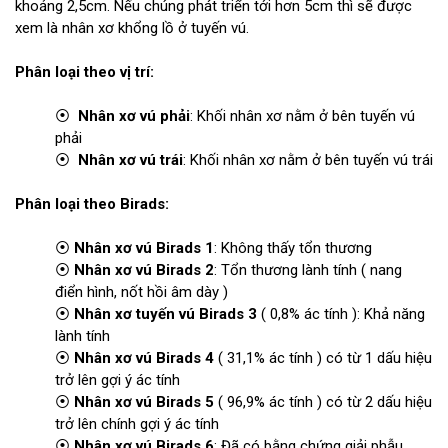
khoảng 2,5cm. Nếu chúng phát triển tới hơn 5cm thì sẽ được
xem là nhân xơ khổng lồ ở tuyến vú.
Phân loại theo vị trí:
⦿
Nhân xơ vú phải
: Khối nhân xơ nằm ở bên tuyến vú
phải
⦿
Nhân xơ vú trái
: Khối nhân xơ nằm ở bên tuyến vú trái
Phân loại theo Birads:
⦿
Nhân xơ vú Birads 1
: Không thấy tổn thương
⦿
Nhân xơ vú Birads 2
: Tổn thương lành tính ( nang
điển hình, nốt hồi âm dày )
⦿
Nhân xơ tuyến vú Birads 3
( 0,8% ác tính ): Khả năng
lành tính
⦿
Nhân xơ vú Birads 4
( 31,1% ác tính ) có từ 1 dấu hiệu
trở lên gợi ý ác tính
⦿
Nhân xơ vú Birads 5
( 96,9% ác tính ) có từ 2 dấu hiệu
trở lên chính gợi ý ác tính
⦿
Nhân xơ vú Birads 6
: Đã có bằng chứng giải phẫu