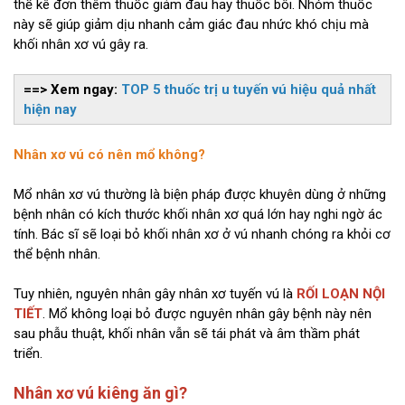
thể kê đơn thêm thuốc giảm đau hay thuốc bôi. Nhóm thuốc
này sẽ giúp giảm dịu nhanh cảm giác đau nhức khó chịu mà
khối nhân xơ vú gây ra.
==> Xem ngay:
TOP 5 thuốc trị u tuyến vú hiệu quả nhất
hiện nay
Nhân xơ vú có nên mổ không?
Mổ nhân xơ vú thường là biện pháp được khuyên dùng ở những
bệnh nhân có kích thước khối nhân xơ quá lớn hay nghi ngờ ác
tính. Bác sĩ sẽ loại bỏ khối nhân xơ ở vú nhanh chóng ra khỏi cơ
thể bệnh nhân.
Tuy nhiên, nguyên nhân gây nhân xơ tuyến vú là
RỐI LOẠN NỘI
TIẾT
. Mổ không loại bỏ được nguyên nhân gây bệnh này nên
sau phẫu thuật, khối nhân vẫn sẽ tái phát và âm thầm phát
triển.
Nhân xơ vú kiêng ăn gì?