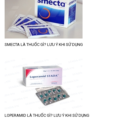
SMECTA LÀ THUỐC GÌ? LƯU Ý KHI SỬ DỤNG
LOPERAMID LÀ THUỐC GÌ? LƯU Ý KHI SỬ DỤNG