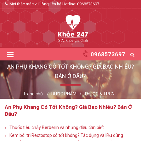
Mọi thắc mắc vui lòng liên hệ Hotline:
0968573697
0968573697
AN PHỤ KHANG CÓ TỐT KHÔNG? GIÁ BAO NHIÊU?
BÁN Ở ĐÂU?
Trang chủ
DƯỢC PHẨM
THUỐC & TPCN
An Phụ Khang Có Tốt Không? Giá Bao Nhiêu? Bán Ở
Đâu?
Thuốc tiêu chảy Berberin và những điều cần biết
Kem bôi trĩ Rectostop có tốt không? Tác dụng và liều dùng