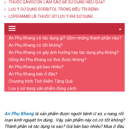
THUỐC GAVISCON: LÀM SAO ĐỂ SỬ DỤNG HIỆU QUẢ?
LƯU Ý SỬ DỤNG SORBITOL TRONG ĐIỀU TRỊ BỆNH
LOPERAMID LÀ THUỐC GÌ? LƯU Ý KHI SỬ DỤNG
An Phụ Khang có tác dụng gì? Gồm những thành phần nào?
An Phụ Khang có tốt không?
An Phụ Khang có gây ảnh hưởng hay tác dụng phụ không?
Uống An Phụ Khang có thai được không?
An Phụ Khang giá bao nhiêu?
An Phụ Khang bán ở đâu?
Chương trình Tích Điểm Tặng Quà
Lưu ý sử dụng sản phẩm đúng cách
An Phụ Khang
là sản phẩm được người bệnh U xơ, u nang, rối
loạn kinh nguyệt tin dùng. Vậy, sản phẩm này có có tốt không?
Thành phần và tác dụng ra sao? Giá bán bao nhiêu? Mua ở đâu