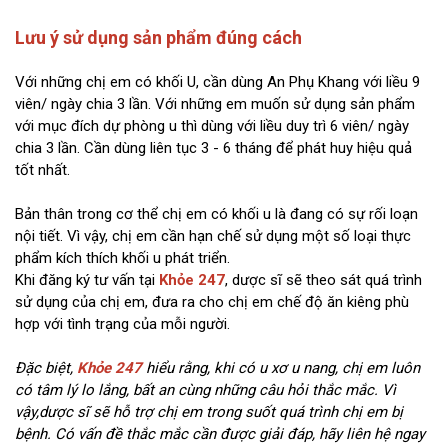
Lưu ý sử dụng sản phẩm đúng cách
Với những chị em có khối U, cần dùng An Phụ Khang với liều 9
viên/ ngày chia 3 lần. Với những em muốn sử dụng sản phẩm
với mục đích dự phòng u thì dùng với liều duy trì 6 viên/ ngày
chia 3 lần. Cần dùng liên tục 3 - 6 tháng để phát huy hiệu quả
tốt nhất.
Bản thân trong cơ thể chị em có khối u là đang có sự rối loạn
nội tiết. Vì vậy, chị em cần hạn chế sử dụng một số loại thực
phẩm kích thích khối u phát triển.
Khi đăng ký tư vấn tại
Khỏe 247
, dược sĩ sẽ theo sát quá trình
sử dụng của chị em, đưa ra cho chị em chế độ ăn kiêng phù
hợp với tình trạng của mỗi người.
Đặc biệt,
Khỏe 247
hiểu rằng, khi có u xơ u nang, chị em luôn
có tâm lý lo lắng, bất an cùng những câu hỏi thắc mắc. Vì
vậy,dược sĩ sẽ hỗ trợ chị em trong suốt quá trình chị em bị
bệnh. Có vấn đề thắc mắc cần được giải đáp, hãy liên hệ ngay