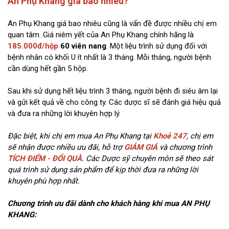
An Phụ Khang giá bao nhiêu?
An Phụ Khang giá bao nhiêu cũng là vấn đề được nhiều chị em
quan tâm. Giá niêm yết của An Phụ Khang chính hãng là
185.000đ/hộp
60 viên nang
. Một liệu trình sử dụng đối với
bệnh nhân có khối U ít nhất là 3 tháng. Mỗi tháng, người bệnh
cần dùng hết gần 5 hộp.
Sau khi sử dụng hết liệu trình 3 tháng, người bệnh đi siêu âm lại
và gửi kết quả về cho công ty. Các dược sĩ sẽ đánh giá hiệu quả
và đưa ra những lời khuyên hợp lý.
Đặc biệt, khi chị em mua An Phụ Khang tại
Khoẻ 247
, chị em
sẽ nhận được nhiều ưu đãi, hỗ trợ
GIẢM GIÁ
và chương trình
TÍCH ĐIỂM - ĐỔI QUÀ
. Các Dược sỹ chuyên môn sẽ theo sát
quá trình sử dụng sản phẩm để kịp thời đưa ra những lời
khuyên phù hợp nhất.
Chương trình ưu đãi dành cho khách hàng khi mua AN PHỤ
KHANG: