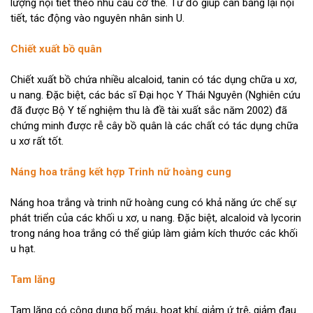
lượng nội tiết theo nhu cầu cơ thể. Từ đó giúp cân bằng lại nội
tiết, tác động vào nguyên nhân sinh U.
Chiết xuất bồ quân
Chiết xuất bồ chứa nhiều alcaloid, tanin có tác dụng chữa u xơ,
u nang. Đặc biệt, các bác sĩ Đại học Y Thái Nguyên (Nghiên cứu
đã được Bộ Y tế nghiệm thu là đề tài xuất sắc năm 2002) đã
chứng minh được rễ cây bồ quân là các chất có tác dụng chữa
u xơ rất tốt.
Náng hoa trắng kết hợp Trinh nữ hoàng cung
Náng hoa trắng và trinh nữ hoàng cung có khả năng ức chế sự
phát triển của các khối u xơ, u nang. Đặc biệt, alcaloid và lycorin
trong náng hoa trắng có thể giúp làm giảm kích thước các khối
u hạt.
Tam lăng
Tam lăng có công dụng bổ máu, hoạt khí, giảm ứ trệ, giảm đau.