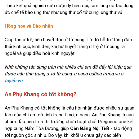
Theo kết quả nghiên cứu dược lý hiện đại, tam lăng có tác dụng
ức chế tế bào ung thư như ung thư cổ tử cung, ung thư vú.
Hồng hoa và Đào nhân
Giúp tán ứ trệ, tiêu huyết độc ở tử cung. Từ đó hỗ trợ tăng đào
thải kinh cục, kinh đen, khí hư huyết trắng ứ trệ ở tử cung ra
ngoài và giúp điều hoà kinh nguyệt.
Nhờ những tác dụng trên mà nhiều chị em đã đẩy lùi hiệu quả
được các tình trạng u xơ tử cung, u nang buồng trứng và
u
tuyến vú
.
An Phụ Khang có tốt không?
An Phụ Khang có tốt không là câu hỏi nhận được nhiều sự quan
tâm của chị em có tình trạng U xơ, u nang. An Phụ Khang là sản
phẩm đầu tiên trên thị trường chứa hoạt chất Pregnenolone kết
hợp cùng Nấm Tỏa Dương, giúp
Cân Bằng Nội Tiết
- tác động
tới nguồn gốc sinh u. Do vậy, khi khối u chưa gây các biến