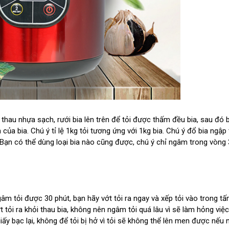
 thau nhựa sạch, rưới bia lên trên để tỏi được thấm đều bia, sau đó 
ủa bia. Chú ý tỉ lệ 1kg tỏi tương ứng với 1kg bia. Chú ý đổ bia ngập t
 Bạn có thể dùng loại bia nào cũng được, chú ý chỉ ngâm trong vòng
ngâm tỏi được 30 phút, bạn hãy vớt tỏi ra ngay và xếp tỏi vào trong t
t tỏi ra khỏi thau bia, không nên ngâm tỏi quá lâu vì sẽ làm hỏng việc
giấy bạc lại, không để tỏi bị hở vì tỏi sẽ không thể lên men được nếu 