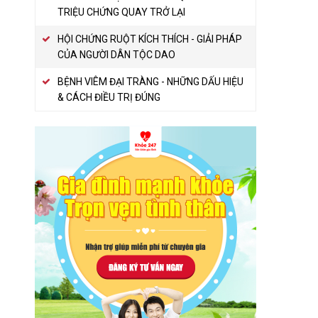
TRIỆU CHỨNG QUAY TRỞ LẠI
HỘI CHỨNG RUỘT KÍCH THÍCH - GIẢI PHÁP
CỦA NGƯỜI DÂN TỘC DAO
BỆNH VIÊM ĐẠI TRÀNG - NHỮNG DẤU HIỆU
& CÁCH ĐIỀU TRỊ ĐÚNG