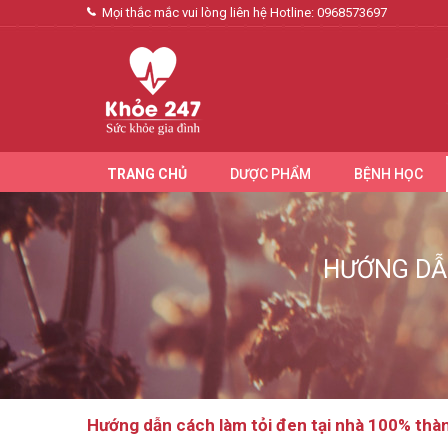
Mọi thắc mắc vui lòng liên hệ Hotline:
0968573697
TRANG CHỦ
DƯỢC PHẨM
BỆNH HỌC
HƯỚNG DẪ
Hướng dẫn cách làm tỏi đen tại nhà 100% thà