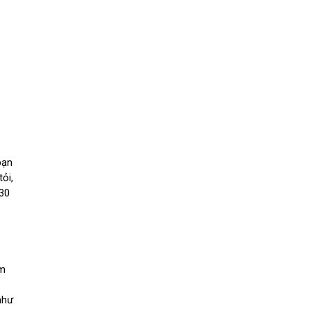
bạn
ỏi,
 30
ấm
như