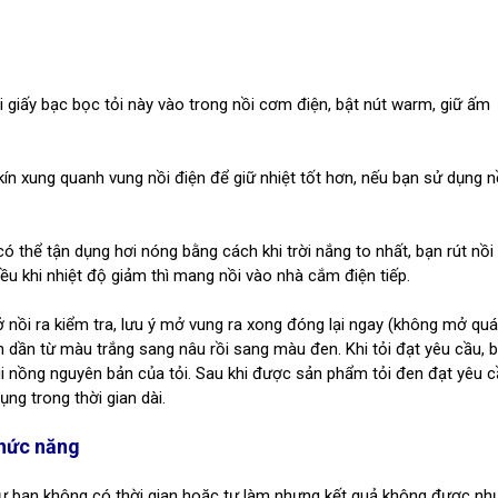
ói giấy bạc bọc tỏi này vào trong nồi cơm điện, bật nút warm, giữ ấm
n xung quanh vung nồi điện để giữ nhiệt tốt hơn, nếu bạn sử dụng n
ó thể tận dụng hơi nóng bằng cách khi trời nắng to nhất, bạn rút nồi
ều khi nhiệt độ giảm thì mang nồi vào nhà cắm điện tiếp.
mở nồi ra kiểm tra, lưu ý mở vung ra xong đóng lại ngay (không mở quá
ển dần từ màu trắng sang nâu rồi sang màu đen. Khi tỏi đạt yêu cầu, 
ùi nồng nguyên bản của tỏi. Sau khi được sản phẩm tỏi đen đạt yêu c
ng trong thời gian dài.
chức năng
hư bạn không có thời gian hoặc tự làm nhưng kết quả không được nh