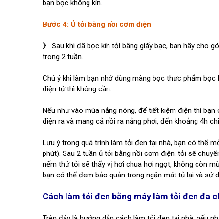
bạn bọc không kín.
Bước 4: Ủ tỏi bằng nồi cơm điện
》
Sau khi đã bọc kín tỏi bằng giấy bạc, bạn hãy cho g
trong 2 tuần.
Chú ý khi làm bạn nhớ dùng màng bọc thực phẩm bọc kí
điện tử thì không cần.
Nếu như vào mùa nắng nóng, để tiết kiệm điện thì bạn c
điện ra và mang cả nồi ra nắng phơi, đến khoảng 4h chi
Lưu ý trong quá trình làm tỏi đen tại nhà, bạn có thể 
phút). Sau 2 tuần ủ tỏi bằng nồi cơm điện, tỏi sẽ chuy
nếm thử tỏi sẽ thấy vị hơi chua hơi ngọt, không còn m
bạn có thể đem bảo quản trong ngăn mát tủ lại và sử dụ
Cách làm tỏi đen bằng máy làm tỏi đen đa 
Trên đây là hướng dẫn cách làm tỏi đen tại nhà, nếu n