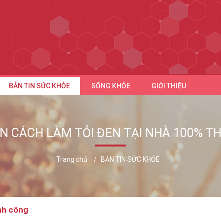
BẢN TIN SỨC KHỎE
SỐNG KHỎE
GIỚI THIỆU
N CÁCH LÀM TỎI ĐEN TẠI NHÀ 100% T
Trang chủ
BẢN TIN SỨC KHỎE
nh công