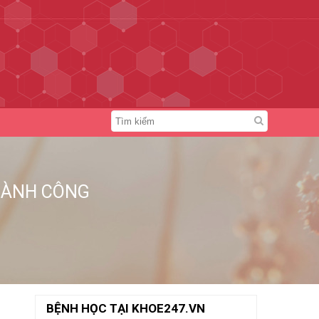
HÀNH CÔNG
BỆNH HỌC TẠI KHOE247.VN