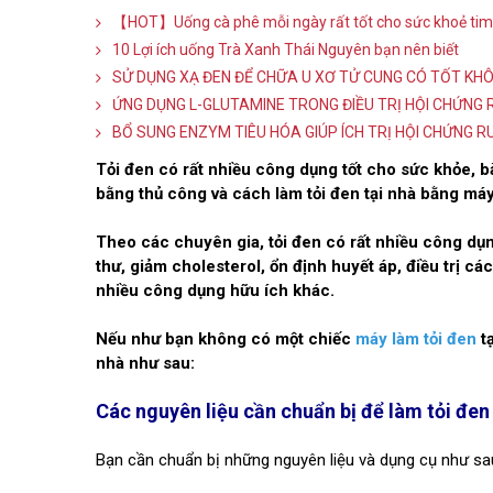
【HOT】Uống cà phê mỗi ngày rất tốt cho sức khoẻ ti
10 Lợi ích uống Trà Xanh Thái Nguyên bạn nên biết
SỬ DỤNG XẠ ĐEN ĐỂ CHỮA U XƠ TỬ CUNG CÓ TỐT KH
ỨNG DỤNG L-GLUTAMINE TRONG ĐIỀU TRỊ HỘI CHỨNG 
BỔ SUNG ENZYM TIÊU HÓA GIÚP ÍCH TRỊ HỘI CHỨNG R
Tỏi đen có rất nhiều công dụng tốt cho sức khỏe, bà
bằng thủ công và cách làm tỏi đen tại nhà bằng má
Theo các chuyên gia, tỏi đen có rất nhiều công dụn
thư, giảm cholesterol, ổn định huyết áp, điều trị c
nhiều công dụng hữu ích khác.
Nếu như bạn không có một chiếc
máy làm tỏi đen
tạ
nhà như sau:
Các nguyên liệu cần chuẩn bị để làm tỏi đen 
Bạn cần chuẩn bị những nguyên liệu và dụng cụ như sa