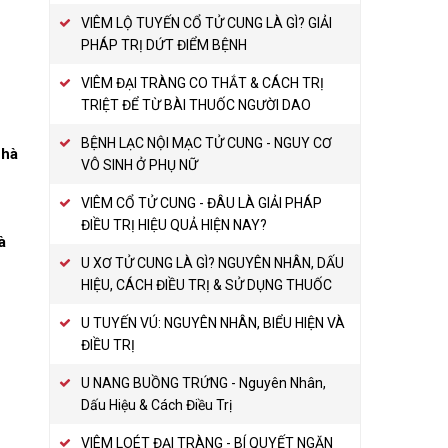
VIÊM LỘ TUYẾN CỔ TỬ CUNG LÀ GÌ? GIẢI
PHÁP TRỊ DỨT ĐIỂM BỆNH
VIÊM ĐẠI TRÀNG CO THẮT & CÁCH TRỊ
TRIỆT ĐỂ TỪ BÀI THUỐC NGƯỜI DAO
BỆNH LẠC NỘI MẠC TỬ CUNG - NGUY CƠ
nhà
VÔ SINH Ở PHỤ NỮ
VIÊM CỔ TỬ CUNG - ĐÂU LÀ GIẢI PHÁP
ĐIỀU TRỊ HIỆU QUẢ HIỆN NAY?
à
U XƠ TỬ CUNG LÀ GÌ? NGUYÊN NHÂN, DẤU
HIỆU, CÁCH ĐIỀU TRỊ & SỬ DỤNG THUỐC
U TUYẾN VÚ: NGUYÊN NHÂN, BIỂU HIỆN VÀ
ĐIỀU TRỊ
U NANG BUỒNG TRỨNG - Nguyên Nhân,
Dấu Hiệu & Cách Điều Trị
VIÊM LOÉT ĐẠI TRÀNG - BÍ QUYẾT NGĂN