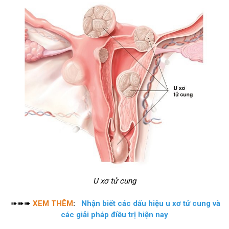
U xơ tử cung
➠➠➠
XEM THÊM
:
Nhận biết các dấu hiệu u xơ tử cung và
các giải pháp điều trị hiện nay