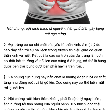
Hội chứng ruột kích thích là nguyên nhân phổ biến gây bụng
nổi cục cứng
》
Đại tràng có sự chi phối của yếu tố thần kinh, vì một lý do
nào đấy dẫn tới sự sai lệch trong truyền tín hiệu giữa cơ quan
thần kinh và ruột. Kết quả là các cơ trơn của đại tràng lên cơn
co thắt bất thường và nổi lên cục cứng ở ổ bụng, có thể là bụng
dưới bên trái, bụng dưới bên phải hay là trên rốn,…
》
Và những cục cứng này bản chất là những đoạn ruột co thắt,
tăng nhu động ruột và bị gồ lên. Cục cứng này có thể biến mất
rồi lại nổi lên.
》
Hội chứng ruột kích thích không phải là bệnh lý nguy hiểm,
ảnh hưởng tới tính mạng của người bệnh. Tuy nhiên, các triệu
chứng nó gây ra thì vô cùng khó chịu và làm tăng khả năng mắc