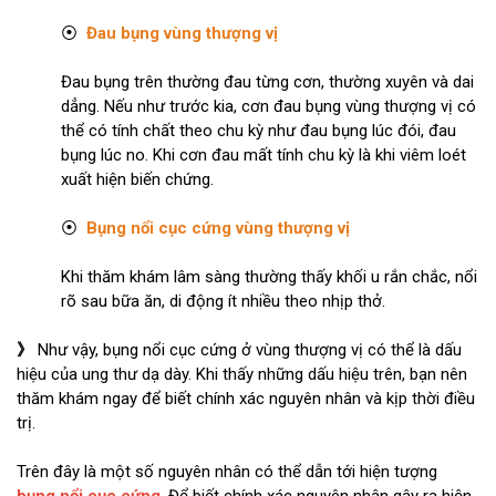
⦿
Đau bụng vùng thượng vị
Đau bụng trên thường đau từng cơn, thường xuyên và dai
dẳng. Nếu như trước kia, cơn đau bụng vùng thượng vị có
thể có tính chất theo chu kỳ như đau bụng lúc đói, đau
bụng lúc no. Khi cơn đau mất tính chu kỳ là khi viêm loét
xuất hiện biến chứng.
⦿
Bụng nổi cục cứng vùng thượng vị
Khi thăm khám lâm sàng thường thấy khối u rắn chắc, nổi
rõ sau bữa ăn, di động ít nhiều theo nhịp thở.
》
Như vậy, bụng nổi cục cứng ở vùng thượng vị có thể là dấu
hiệu của ung thư dạ dày. Khi thấy những dấu hiệu trên, bạn nên
thăm khám ngay để biết chính xác nguyên nhân và kịp thời điều
trị.
Trên đây là một số nguyên nhân có thể dẫn tới hiện tượng
bụng nổi cục cứng
. Để biết chính xác nguyên nhân gây ra hiện