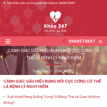
Mọi thắc mắc vui lòng liên hệ Hotline:
0968573697
0968573697
CẢNH GIÁC DẤU HIỆU BỤNG NỔI CỤC CỨNG CÓ
THỂ LÀ BỆNH LÝ NGUY HIỂM
Trang chủ
SỐNG KHỎE
CẢNH GIÁC DẤU HIỆU BỤNG NỔI CỤC CỨNG CÓ THỂ
LÀ BỆNH LÝ NGUY HIỂM
Xuất Huyết Nang Buồng Trứng Có Mang Thai và Quan Hệ Được
Không?