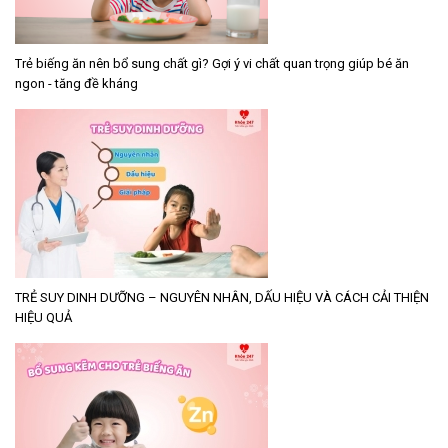
Trẻ biếng ăn nên bổ sung chất gì? Gợi ý vi chất quan trọng giúp bé ăn
ngon - tăng đề kháng
TRẺ SUY DINH DƯỠNG – NGUYÊN NHÂN, DẤU HIỆU VÀ CÁCH CẢI THIỆN
HIỆU QUẢ