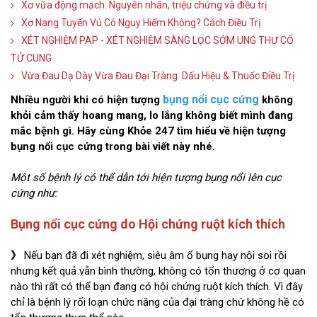
Xơ vữa động mạch: Nguyên nhân, triệu chứng và điều trị
Xơ Nang Tuyến Vú Có Nguy Hiểm Không? Cách Điều Trị
XÉT NGHIỆM PAP - XÉT NGHIỆM SÀNG LỌC SỚM UNG THƯ CỔ
TỬ CUNG
Vừa Đau Dạ Dày Vừa Đau Đại Tràng: Dấu Hiệu & Thuốc Điều Trị
bụng nổi cục cứng
Nhiều người khi có hiện tượng
không
khỏi cảm thấy hoang mang, lo lắng không biết mình đang
mắc bệnh gì. Hãy cùng Khỏe 247 tìm hiểu về hiện tượng
bụng nổi cục cứng trong bài viết này nhé.
Một số bệnh lý có thể dẫn tới hiện tượng bụng nổi lên cục
cứng như:
Bụng nổi cục cứng do Hội chứng ruột kích thích
》
Nếu bạn đã đi xét nghiệm, siêu âm ổ bụng hay nội soi rồi
nhưng kết quả vẫn bình thường, không có tổn thương ở cơ quan
nào thì rất có thể bạn đang có hội chứng ruột kích thích. Vì đây
chỉ là bệnh lý rối loạn chức năng của đại tràng chứ không hề có