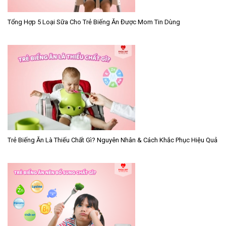
Tổng Hợp 5 Loại Sữa Cho Trẻ Biếng Ăn Được Mom Tin Dùng
Trẻ Biếng Ăn Là Thiếu Chất Gì? Nguyên Nhân & Cách Khắc Phục Hiệu Quả